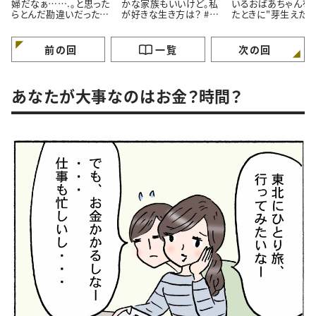
婦だなぁ…….。と思った
かな家族もいいけど。私
いるおばあちゃんを
らとんだ勘違いだったお
が好きな生き方は？ #4
たときに"芽生えた
はなし。#4コマ漫画
コマ漫画
情”とは #4コマ漫画
前の回
一覧
次の回
あなたが大事なのはお金？時間？