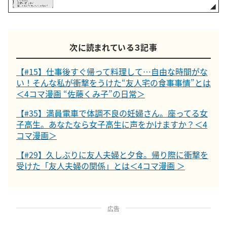
次に読まれている３記事
【#15】仕事後すぐ帰って料理して…自由な時間がな
い！そんな私が衝撃をうけた“友人宅の食事事情”とは
＜4コマ漫画 “佐藤くみ子”の日常＞
【#35】満員電車で体調不良の妊婦さん。座ってる女
子高生。あなたなら女子高生に声をかけますか？＜4
コマ漫画＞
【#29】久しぶりに友人夫婦と夕食。帰り際に衝撃を
受けた「友人夫婦の関係」とは＜4コマ漫画 ＞
広告