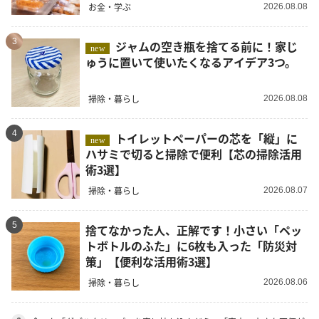
お金・学ぶ
2026.08.08
3
ジャムの空き瓶を捨てる前に！家じ
new
ゅうに置いて使いたくなるアイデア3つ。
掃除・暮らし
2026.08.08
4
トイレットペーパーの芯を「縦」に
new
ハサミで切ると掃除で便利【芯の掃除活用
術3選】
掃除・暮らし
2026.08.07
5
捨てなかった人、正解です！小さい「ペッ
トボトルのふた」に6枚も入った「防災対
策」【便利な活用術3選】
掃除・暮らし
2026.08.06