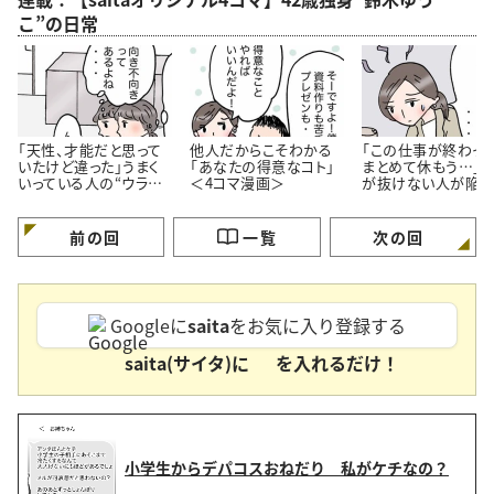
こ”の日常
「天性、才能だと思って
他人だからこそわかる
「この仕事が終わっ
いたけど違った」うまく
「あなたの得意なコト」
まとめて休もう…」
いっている人の“ウラ
＜4コマ漫画＞
が抜けない人が陥り
側”【4コマ漫画】
ちな“落とし穴”＜4
漫画＞
前の回
一覧
次の回
Googleに
saita
をお気に入り登録する
saita(サイタ)に
を入れるだけ！
小学生からデパコスおねだり 私がケチなの？