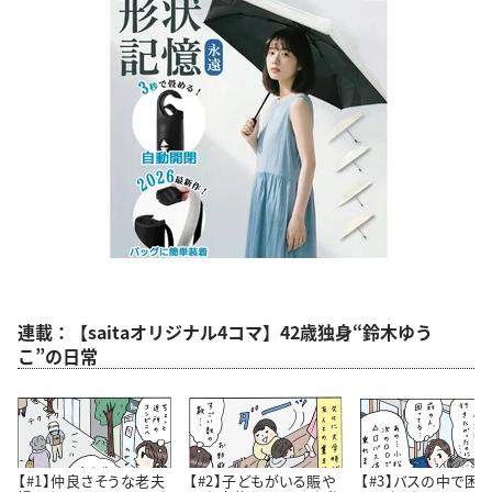
連載：【saitaオリジナル4コマ】42歳独身“鈴木ゆう
こ”の日常
【#1】仲良さそうな老夫
【#2】子どもがいる賑や
【#3】バスの中で困