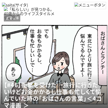
連載記事
【#46】衝撃を受けた…旅行に行きた
いけどお金かかるし仕事も忙しくて悩
んでいた時の「おばさんの言葉」＜4コ
マ漫画 ＞