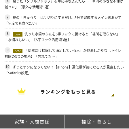
余った「ダブルクリップ」を車に持ち込んだら…「車内の小さな不便が
6
減った」【意外な活用術3選】
夏の「きゅうり」は乱切りにするだけ。5分で完成するメイン級おかず
7
「何度でも食べたい」
洗った水筒のふたをS字フックに掛けると「場所を取らない」
8
new
「水切れもいい」【S字フック活用術3選】
「便器だけ掃除して満足している人」が見逃しがちな【トイレ
9
new
掃除の3つの場所】「忘れてた…」
ずっとオンになってない？【iPhone】通信量が気になる人が見直したい
10
「Safariの設定」
ランキングをもっと見る
家族・人間関係
掃除・暮らし