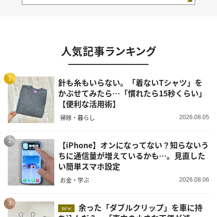
人気記事ランキング
1
針も糸もいらない。「着ないTシャツ」を
かぶせてみたら…「慣れたら15秒くらい」
【便利な活用術】
掃除・暮らし
2026.08.05
2
【iPhone】オンになってない？知らないう
ちに通信量が増えているかも…。見直した
い簡単スマホ設定
お金・学ぶ
2026.08.06
3
余った「ダブルクリップ」を車に持
new