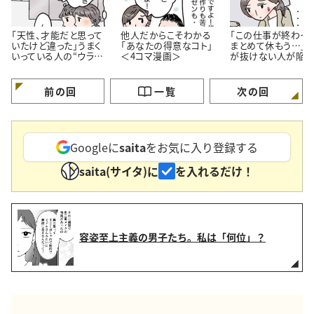
「天性、才能だと思って
他人だからこそわかる
「この仕事が終わっ
いたけど違った」うまく
「あなたの得意なコト」
まとめて休もう…」
いっている人の“ウラ
＜4コマ漫画＞
が抜けない人が陥り
側”【4コマ漫画】
ちな“落とし穴”＜4
漫画＞
前の回
一覧
次の回
Googleに
saita
をお気に入り登録する
saita(サイタ)に
を入れるだけ！
容姿至上主義の男子たち。私は「何位」？