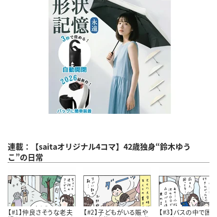
連載：【saitaオリジナル4コマ】42歳独身“鈴木ゆう
こ”の日常
【#1】仲良さそうな老夫
【#2】子どもがいる賑や
【#3】バスの中で困