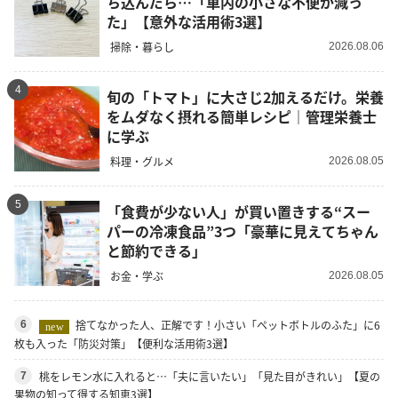
ち込んだら…「車内の小さな不便が減っ
た」【意外な活用術3選】
掃除・暮らし
2026.08.06
4
旬の「トマト」に大さじ2加えるだけ。栄養
をムダなく摂れる簡単レシピ｜管理栄養士
に学ぶ
料理・グルメ
2026.08.05
5
「食費が少ない人」が買い置きする“スー
パーの冷凍食品”3つ「豪華に見えてちゃん
と節約できる」
お金・学ぶ
2026.08.05
捨てなかった人、正解です！小さい「ペットボトルのふた」に6
6
new
枚も入った「防災対策」【便利な活用術3選】
桃をレモン水に入れると…「夫に言いたい」「見た目がきれい」【夏の
7
果物の知って得する知恵3選】