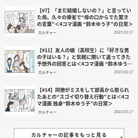
【#7】「まだ結婚しないの？」と言ってい
た母。久々の帰省で“母の口からでた驚き
の言葉”＜4コマ漫画 “鈴木ゆう子”の日常＞
カルチャー
2023.03.17
【#11】友人の娘（高校生）に「好きな男
の子はいる？」と気軽に聞いて返ってきた
予想外の回答とは＜4コマ漫画 “鈴木ゆう
子”の日常＞
カルチャー
2023.03.17
【#14】同僚がミスをして部長から怒られ
たあとの“スゴイ切り替え行動”とは＜4コ
マ漫画 独身“鈴木ゆう子”の日常＞
カルチャー
2023.03.17
カルチャーの記事をもっと見る