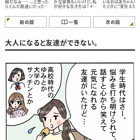
婦だなぁ…….。と思った
かな家族もいいけど。私
いるおばあちゃんを
らとんだ勘違いだったお
が好きな生き方は？ #4
たときに"芽生えた
はなし。#4コマ漫画
コマ漫画
情”とは #4コマ漫画
前の回
一覧
次の回
大人になると友達ができない。