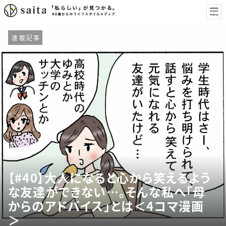
連載記事
【#40】大人になると心から笑えるよう
な友達ができない…。そんな私へ「母
からのアドバイス」とは＜4コマ漫画
＞