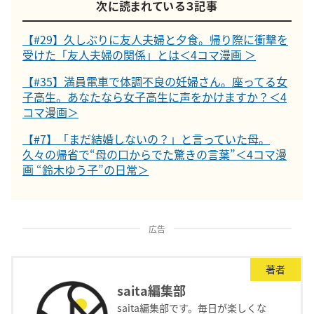
次に読まれている３記事
【#29】久しぶりに友人夫婦と夕食。帰り際に衝撃を
受けた「友人夫婦の関係」とは＜4コマ漫画 ＞
【#35】満員電車で体調不良の妊婦さん。座ってる女
子高生。あなたなら女子高生に声をかけますか？＜4
コマ漫画＞
【#7】「まだ結婚しないの？」と言っていた母。
久々の帰省で“母の口からでた驚きの言葉”＜4コマ漫
画 “鈴木ゆう子”の日常＞
広告
著者
saita編集部
saita編集部です。毎日が楽しくな