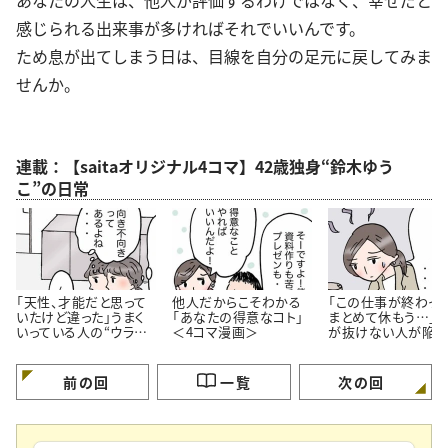
感じられる出来事が多ければそれでいいんです。
ため息が出てしまう日は、目線を自分の足元に戻してみま
せんか。
連載：【saitaオリジナル4コマ】42歳独身“鈴木ゆう
こ”の日常
「天性、才能だと思って
他人だからこそわかる
「この仕事が終わっ
いたけど違った」うまく
「あなたの得意なコト」
まとめて休もう…」
いっている人の“ウラ
＜4コマ漫画＞
が抜けない人が陥り
側”【4コマ漫画】
ちな“落とし穴”＜4
漫画＞
前の回
一覧
次の回