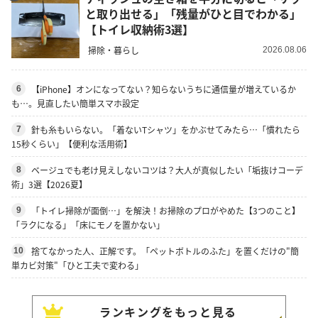
と取り出せる」「残量がひと目でわかる」
【トイレ収納術3選】
掃除・暮らし
2026.08.06
【iPhone】オンになってない？知らないうちに通信量が増えているか
6
も…。見直したい簡単スマホ設定
針も糸もいらない。「着ないTシャツ」をかぶせてみたら…「慣れたら
7
15秒くらい」【便利な活用術】
ベージュでも老け見えしないコツは？大人が真似したい「垢抜けコーデ
8
術」3選【2026夏】
「トイレ掃除が面倒…」を解決！お掃除のプロがやめた【3つのこと】
9
「ラクになる」「床にモノを置かない」
捨てなかった人、正解です。「ペットボトルのふた」を置くだけの"簡
10
単カビ対策"「ひと工夫で変わる」
ランキングをもっと見る