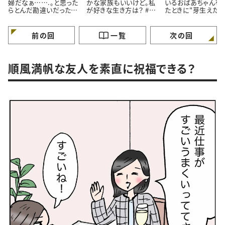
婦だなぁ…….。と思った
かな家族もいいけど。私
いるおばあちゃんを
らとんだ勘違いだったお
が好きな生き方は？ #4
たときに"芽生えた
はなし。#4コマ漫画
コマ漫画
情”とは #4コマ漫画
前の回
一覧
次の回
順風満帆な友人を素直に祝福できる？