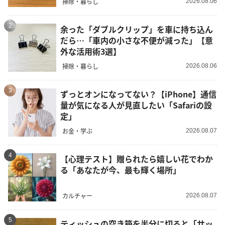
掃除・暮らし
2026.08.06
2
余った「ダブルクリップ」を車に持ち込ん
だら…「車内の小さな不便が減った」【意
外な活用術3選】
掃除・暮らし
2026.08.06
3
ずっとオンになってない？【iPhone】通信
量が気になる人が見直したい「Safariの設
定」
お金・学ぶ
2026.08.07
4
【心理テスト】贈られたら嬉しい花でわか
る「あなたが今、最も輝く場所」
カルチャー
2026.08.07
5
ティッシュの空き箱を半分に切ると「サッ