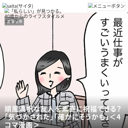
連載記事
順風満帆な友人を素直に祝福できる？
「気づかされた」「確かにそうかも」＜4
コマ漫画＞