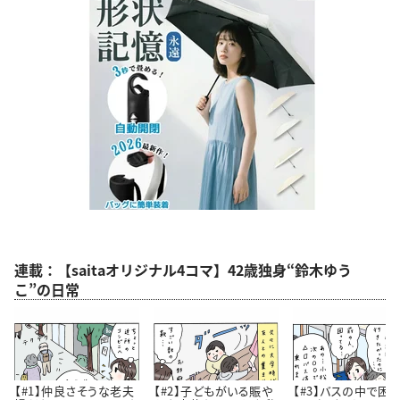
連載：【saitaオリジナル4コマ】42歳独身“鈴木ゆう
こ”の日常
【#1】仲良さそうな老夫
【#2】子どもがいる賑や
【#3】バスの中で困