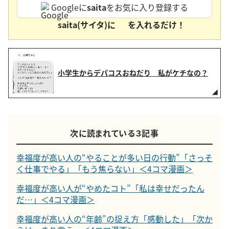
Googleに
saita
をお気に入り登録する
saita(サイタ)に
を入れるだけ！
小学生からデパコスおねだり 私がケチなの？
次に読まれている３記事
幸福度が高い人の“やることが多い日の行動”「さっそ
く仕事でやる」「もう焦らない」＜4コマ漫画＞
幸福度が高い人が“やめたコト”「私は幸せだったん
だ…」＜4コマ漫画＞
幸福度が高い人の“年齢”の捉え方「感動した」「次か