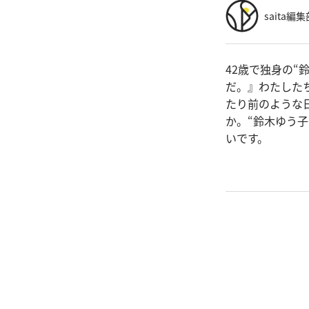
saita編集
42歳で独身の
だ。』わたした
たり前のような
か。“鈴木ゆう
いです。