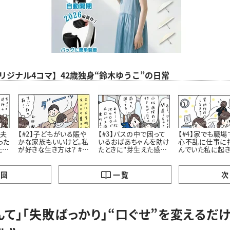
aオリジナル4コマ】42歳独身“鈴木ゆうこ”の日常
老夫
【#2】子どもがいる賑や
【#3】バスの中で困って
【#4】家でも職場
った
かな家族もいいけど。私
いるおばあちゃんを助け
心不乱に仕事に
たお
が好きな生き方は？ #4
たときに"芽生えた感
んでいた私に起
コマ漫画
情”とは #4コマ漫画
劇 #4コマ漫画 “鈴木ゆ
う子”の日常
の回
一覧
次
んて」｢失敗ばっかり｣“口ぐせ”を変えるだ