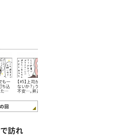
でも一
【#5】上司から「昇進し
【#6】独身のわたしが後
【#7】「まだ
打ち込
ないか？」うれしいけど
輩の“赤ちゃんがうまれ
の？」と言って
きた悲
不安…。昇進するか悩む
た話題”に参加しようと
久々の帰省で
わたしの決意が旅行先
したときのおはなし。＜
らでた驚きの
できまったワケ＜4コマ
4コマ漫画 “鈴木ゆう
コマ漫画 “鈴
漫画 “鈴木ゆう子”の日
子”の日常＞
子”の日常＞
の回
常＞
けで訪れ