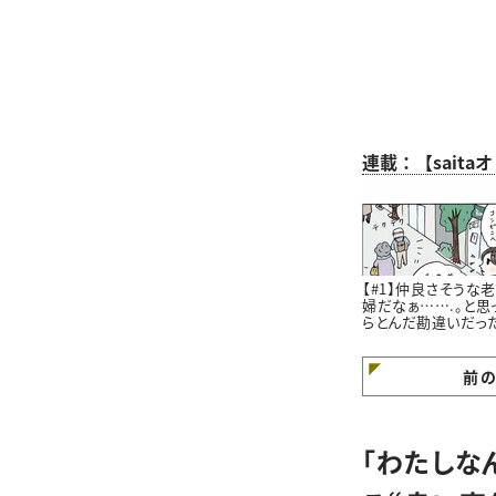
連載：【sait
【#1】仲良さそうな
婦だなぁ…….。と思
らとんだ勘違いだっ
はなし。#4コマ漫画
前
「わたしな