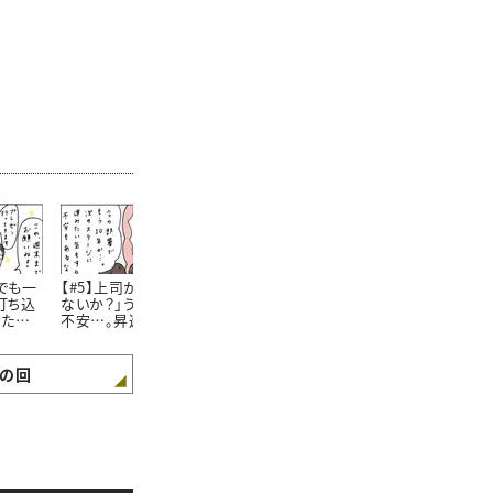
でも一
【#5】上司から「昇進し
【#6】独身のわたしが後
【#7】「まだ
打ち込
ないか？」うれしいけど
輩の“赤ちゃんがうまれ
の？」と言って
きた悲
不安…。昇進するか悩む
た話題”に参加しようと
久々の帰省で
わたしの決意が旅行先
したときのおはなし。＜
らでた驚きの
できまったワケ＜4コマ
4コマ漫画 “鈴木ゆう
コマ漫画 “鈴
漫画 “鈴木ゆう子”の日
子”の日常＞
子”の日常＞
の回
常＞