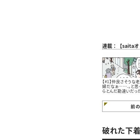
連載：【sait
【#1】仲良さそうな
婦だなぁ…….。と思
らとんだ勘違いだっ
はなし。#4コマ漫画
前
破れた下着