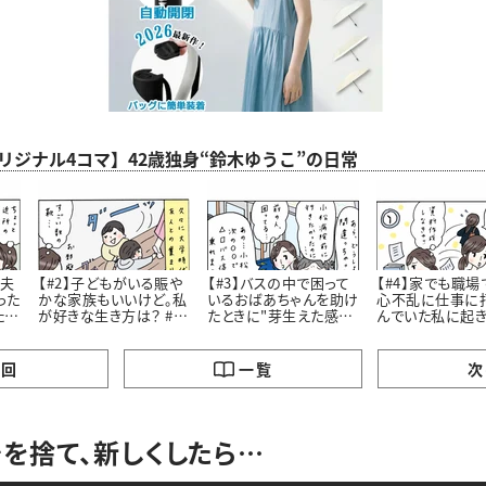
aオリジナル4コマ】42歳独身“鈴木ゆうこ”の日常
老夫
【#2】子どもがいる賑や
【#3】バスの中で困って
【#4】家でも職場
った
かな家族もいいけど。私
いるおばあちゃんを助け
心不乱に仕事に
たお
が好きな生き方は？ #4
たときに"芽生えた感
んでいた私に起
コマ漫画
情”とは #4コマ漫画
劇 #4コマ漫画 “鈴木ゆ
う子”の日常
の回
一覧
次
を捨て、新しくしたら…