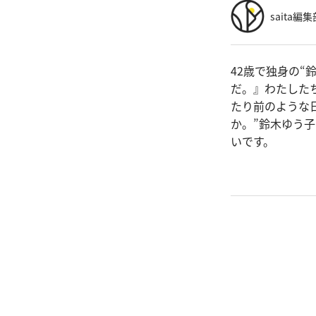
saita編集
42歳で独身の
だ。』わたした
たり前のような
か。”鈴木ゆう
いです。