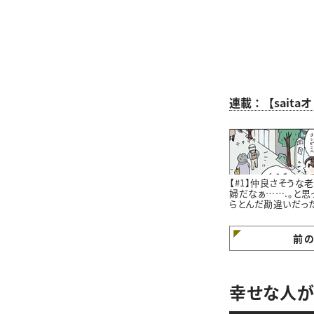
連載：【sait
【#1】仲良さそうな
婦だなぁ…….。と思
らとんだ勘違いだっ
はなし。#4コマ漫画
前
幸せな人が