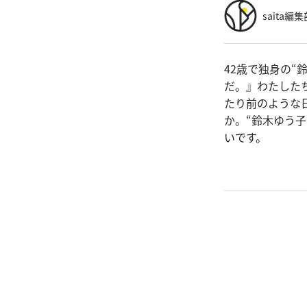
saita編集
42歳で独身の
だ。』わたした
たり前のような
か。“鈴木ゆう
いです。