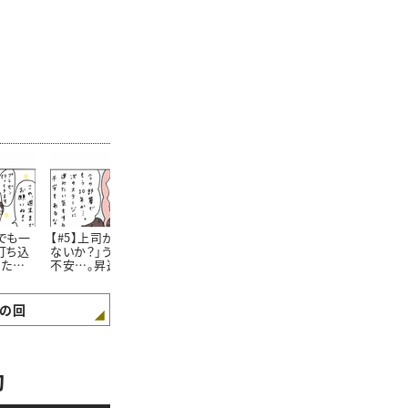
でも一
【#5】上司から「昇進し
【#6】独身のわたしが後
【#7】「まだ
打ち込
ないか？」うれしいけど
輩の“赤ちゃんがうまれ
の？」と言って
きた悲
不安…。昇進するか悩む
た話題”に参加しようと
久々の帰省で
わたしの決意が旅行先
したときのおはなし。＜
らでた驚きの
できまったワケ＜4コマ
4コマ漫画 “鈴木ゆう
コマ漫画 “鈴
漫画 “鈴木ゆう子”の日
子”の日常＞
子”の日常＞
の回
常＞
動