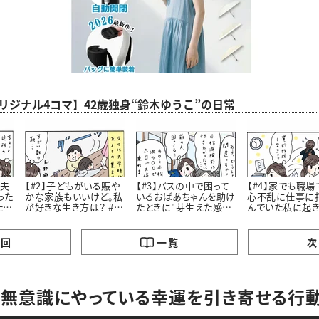
aオリジナル4コマ】42歳独身“鈴木ゆうこ”の日常
老夫
【#2】子どもがいる賑や
【#3】バスの中で困って
【#4】家でも職場
った
かな家族もいいけど。私
いるおばあちゃんを助け
心不乱に仕事に
たお
が好きな生き方は？ #4
たときに"芽生えた感
んでいた私に起
コマ漫画
情”とは #4コマ漫画
劇 #4コマ漫画 “鈴木ゆ
う子”の日常
の回
一覧
次
無意識にやっている幸運を引き寄せる行