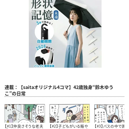
連載：【saitaオリジナル4コマ】42歳独身“鈴木ゆう
こ”の日常
【#1】仲良さそうな老夫
【#2】子どもがいる賑や
【#3】バスの中で困