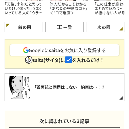
「天性、才能だと思って
他人だからこそわかる
「この仕事が終わっ
いたけど違った」うまく
「あなたの得意なコト」
まとめて休もう…」
いっている人の“ウラ
＜4コマ漫画＞
が抜けない人が陥り
側”【4コマ漫画】
ちな“落とし穴”＜4
漫画＞
前の回
一覧
次の回
Googleに
saita
をお気に入り登録する
saita(サイタ)に
を入れるだけ！
「義両親と同居はしない」約束は…！？
次に読まれている３記事