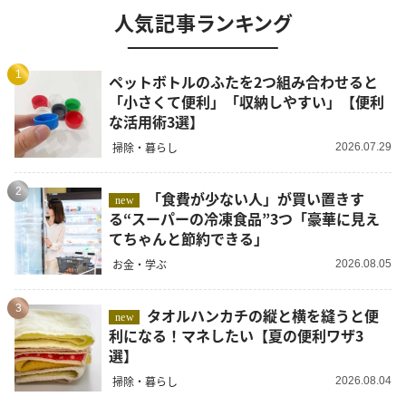
人気記事ランキング
1
ペットボトルのふたを2つ組み合わせると
「小さくて便利」「収納しやすい」【便利
な活用術3選】
掃除・暮らし
2026.07.29
2
「食費が少ない人」が買い置きす
new
る“スーパーの冷凍食品”3つ「豪華に見え
てちゃんと節約できる」
お金・学ぶ
2026.08.05
3
タオルハンカチの縦と横を縫うと便
new
利になる！マネしたい【夏の便利ワザ3
選】
掃除・暮らし
2026.08.04