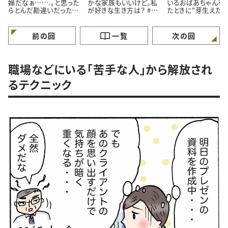
婦だなぁ…….。と思った
かな家族もいいけど。私
いるおばあちゃんを
らとんだ勘違いだったお
が好きな生き方は？ #4
たときに"芽生えた
はなし。#4コマ漫画
コマ漫画
情”とは #4コマ漫画
前の回
一覧
次の回
職場などにいる「苦手な人」から解放され
るテクニック