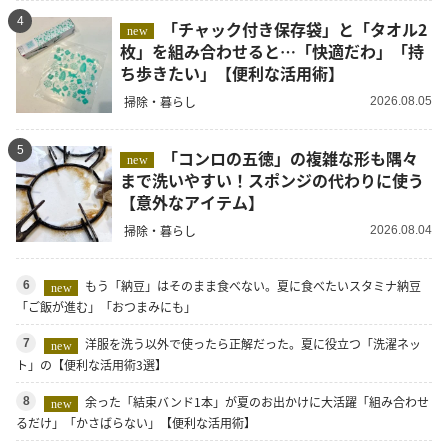
4
「チャック付き保存袋」と「タオル2
new
枚」を組み合わせると…「快適だわ」「持
ち歩きたい」【便利な活用術】
掃除・暮らし
2026.08.05
5
「コンロの五徳」の複雑な形も隅々
new
まで洗いやすい！スポンジの代わりに使う
【意外なアイテム】
掃除・暮らし
2026.08.04
もう「納豆」はそのまま食べない。夏に食べたいスタミナ納豆
6
new
「ご飯が進む」「おつまみにも」
洋服を洗う以外で使ったら正解だった。夏に役立つ「洗濯ネッ
7
new
ト」の【便利な活用術3選】
余った「結束バンド1本」が夏のお出かけに大活躍「組み合わせ
8
new
るだけ」「かさばらない」【便利な活用術】