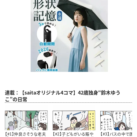
連載：【saitaオリジナル4コマ】42歳独身“鈴木ゆう
こ”の日常
【#1】仲良さそうな老夫
【#2】子どもがいる賑や
【#3】バスの中で困