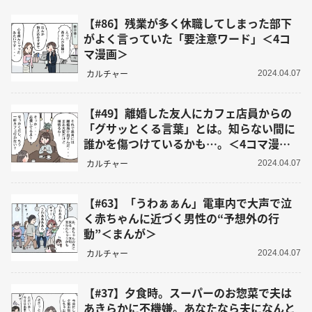
【#86】残業が多く休職してしまった部下
がよく言っていた「要注意ワード」＜4コ
マ漫画＞
カルチャー
2024.04.07
【#49】離婚した友人にカフェ店員からの
「グサッとくる言葉」とは。知らない間に
誰かを傷つけているかも…。＜4コマ漫画
＞
カルチャー
2024.04.07
【#63】「うわぁぁん」電車内で大声で泣
く赤ちゃんに近づく男性の“予想外の行
動”＜まんが＞
カルチャー
2024.04.07
【#37】夕食時。スーパーのお惣菜で夫は
あきらかに不機嫌。あなたなら夫になんと