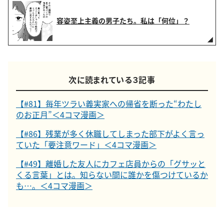
容姿至上主義の男子たち。私は「何位」？
次に読まれている３記事
【#81】毎年ツラい義実家への帰省を断った“わたし
のお正月”＜4コマ漫画＞
【#86】残業が多く休職してしまった部下がよく言っ
ていた「要注意ワード」＜4コマ漫画＞
【#49】離婚した友人にカフェ店員からの「グサッと
くる言葉」とは。知らない間に誰かを傷つけているか
も…。＜4コマ漫画＞