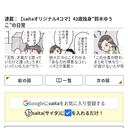
連載：【saitaオリジナル4コマ】42歳独身“鈴木ゆう
こ”の日常
「天性、才能だと思って
他人だからこそわかる
「この仕事が終わっ
いたけど違った」うまく
「あなたの得意なコト」
まとめて休もう…」
いっている人の“ウラ
＜4コマ漫画＞
が抜けない人が陥り
側”【4コマ漫画】
ちな“落とし穴”＜4
漫画＞
前の回
一覧
次の回
Googleに
saita
をお気に入り登録する
saita(サイタ)に
を入れるだけ！