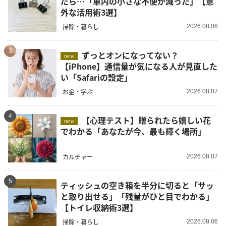
だら…「車内の小さな不便が減った」【意
外な活用術3選】
掃除・暮らし
2026.08.06
3
ずっとオンになってない？
new
【iPhone】通信量が気になる人が見直した
い「Safariの設定」
お金・学ぶ
2026.08.07
4
【心理テスト】贈られたら嬉しい花
new
でわかる「あなたが今、最も輝く場所」
カルチャー
2026.08.07
5
ティッシュの空き箱を半分に切ると「サッ
と取り出せる」「残量がひと目でわかる」
【トイレ収納術3選】
掃除・暮らし
2026.08.06