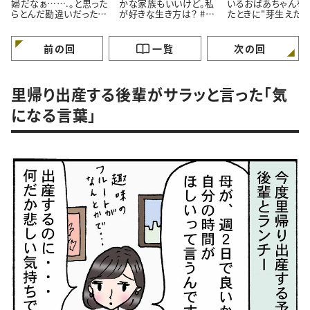
婦だなぁ…….。と思った
かな家族もいいけど。私
いるおばあちゃんを
らとんだ勘違いだったお
が好きな生き方は？ #4
たときに"芽生えた
はなし。#4コマ漫画
コマ漫画
情”とは #4コマ漫画
前の回
一覧
次の回
里帰り出産する後輩がサラッと言った「気
になる言葉」