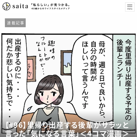
連載記事
【#96】里帰り出産する後輩がサラッと
言った「気になる言葉」＜4コマ漫画＞