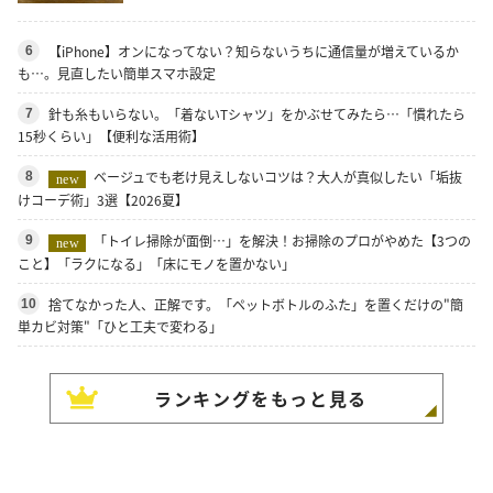
【iPhone】オンになってない？知らないうちに通信量が増えているか
6
も…。見直したい簡単スマホ設定
針も糸もいらない。「着ないTシャツ」をかぶせてみたら…「慣れたら
7
15秒くらい」【便利な活用術】
ベージュでも老け見えしないコツは？大人が真似したい「垢抜
8
new
けコーデ術」3選【2026夏】
「トイレ掃除が面倒…」を解決！お掃除のプロがやめた【3つの
9
new
こと】「ラクになる」「床にモノを置かない」
捨てなかった人、正解です。「ペットボトルのふた」を置くだけの"簡
10
単カビ対策"「ひと工夫で変わる」
ランキングをもっと見る