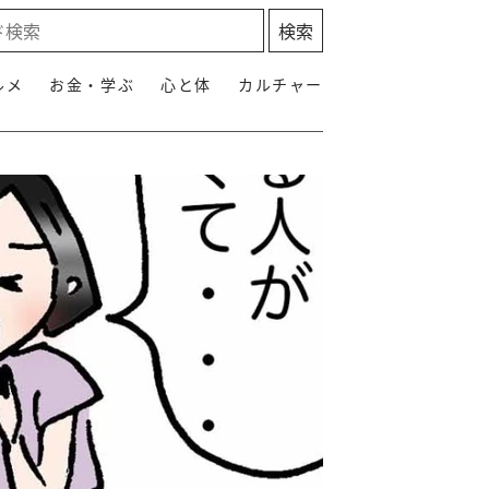
ルメ
お金・学ぶ
心と体
カルチャー