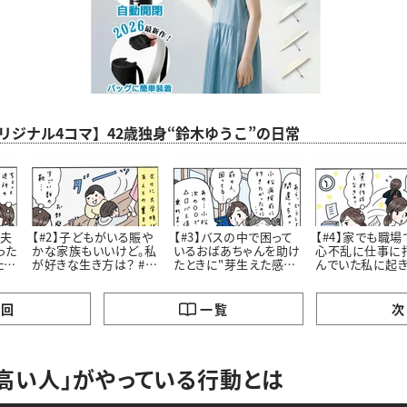
aオリジナル4コマ】42歳独身“鈴木ゆうこ”の日常
老夫
【#2】子どもがいる賑や
【#3】バスの中で困って
【#4】家でも職場
った
かな家族もいいけど。私
いるおばあちゃんを助け
心不乱に仕事に
たお
が好きな生き方は？ #4
たときに"芽生えた感
んでいた私に起
コマ漫画
情”とは #4コマ漫画
劇 #4コマ漫画 “鈴木ゆ
う子”の日常
の回
一覧
次
高い人」がやっている行動とは