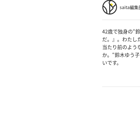
saita編集
42歳で独身の
だ。』。わたし
当たり前のよう
か。“鈴木ゆう
いです。