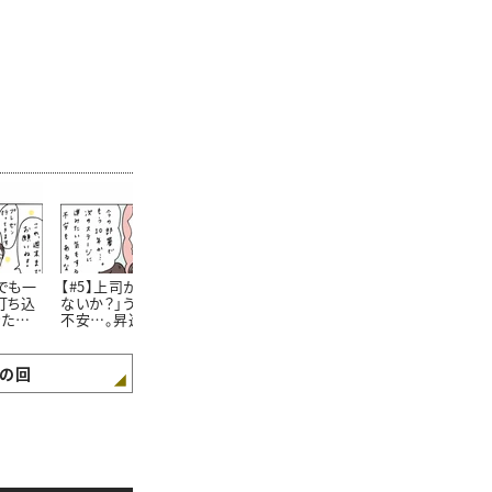
でも一
【#5】上司から「昇進し
【#6】独身のわたしが後
【#7】「まだ
打ち込
ないか？」うれしいけど
輩の“赤ちゃんがうまれ
の？」と言って
きた悲
不安…。昇進するか悩む
た話題”に参加しようと
久々の帰省で
わたしの決意が旅行先
したときのおはなし。＜
らでた驚きの
できまったワケ＜4コマ
4コマ漫画 “鈴木ゆう
コマ漫画 “鈴
漫画 “鈴木ゆう子”の日
子”の日常＞
子”の日常＞
の回
常＞