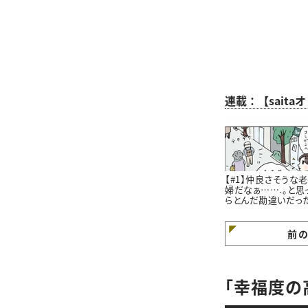
連載：【sait
【#1】仲良さそうな
婦だなぁ…….。と思
らとんだ勘違いだっ
はなし。#4コマ漫画
前
「幸福度の