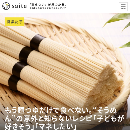
特集記事
もう麺つゆだけで食べない。“そうめ
ん”の意外と知らないレシピ「子どもが
好きそう」「マネしたい」