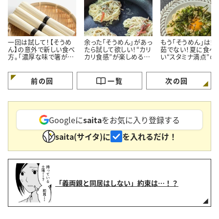
一回は試して！【そうめ
余った「そうめん」があっ
もう「そうめん」は鍋
ん】の意外で新しい食べ
たら試して欲しい！“カリ
茹でない！夏に食べ
方。「濃厚な味で箸が止
カリ食感”が楽しめる意
い“スタミナ満点”の
まらない…！」
外なレシピ
めんレシピ
前の回
一覧
次の回
Googleに
saita
をお気に入り登録する
saita(サイタ)に
を入れるだけ！
「義両親と同居はしない」約束は…！？