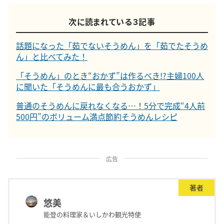
次に読まれている３記事
話題になった「茹でないそうめん」を「茹でたそうめ
ん」と比べてみた！
「そうめん」のとき“おかず”は作るべき!?主婦100人
に聞いた「そうめんに最も合うおかず」
普通のそうめんに戻れなくなる…！5分で完成“4人前
500円”のボリューム満点節約そうめんレシピ
広告
著者
悠美
能登の料理家＆いしかわ観光特使