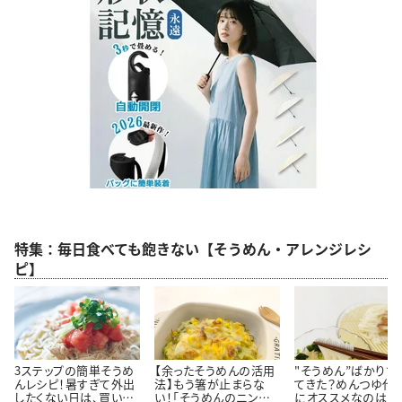
特集：毎日食べても飽きない【そうめん・アレンジレシ
ピ】
3ステップの簡単そうめ
【余ったそうめんの活用
"そうめん”ばかりで
んレシピ！暑すぎて外出
法】もう箸が止まらな
てきた？めんつゆ代
したくない日は、買い置
い！「そうめんのニンニ
にオススメなのは…