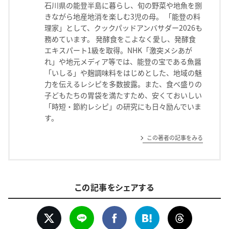
石川県の能登半島に暮らし、旬の野菜や地魚を捌
きながら地産地消を楽しむ3児の母。 「能登の料
理家」として、クックパッドアンバサダー2026も
務めています。 発酵食をこよなく愛し、発酵食
エキスパート1級を取得。NHK「激突メシあが
れ」や地元メディア等では、能登の宝である魚醤
「いしる」や麹調味料をはじめとした、地域の魅
力を伝えるレシピを多数披露。また、食べ盛りの
子どもたちの胃袋を満たすため、安くておいしい
「時短・節約レシピ」の研究にも日々励んでいま
す。
この著者の記事をみる
この記事をシェアする