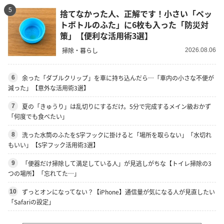
5
捨てなかった人、正解です！小さい「ペッ
トボトルのふた」に6枚も入った「防災対
策」【便利な活用術3選】
掃除・暮らし
2026.08.06
余った「ダブルクリップ」を車に持ち込んだら…「車内の小さな不便が
6
減った」【意外な活用術3選】
夏の「きゅうり」は乱切りにするだけ。5分で完成するメイン級おかず
7
「何度でも食べたい」
洗った水筒のふたをS字フックに掛けると「場所を取らない」「水切れ
8
もいい」【S字フック活用術3選】
「便器だけ掃除して満足している人」が見逃しがちな【トイレ掃除の3
9
つの場所】「忘れてた…」
ずっとオンになってない？【iPhone】通信量が気になる人が見直したい
10
「Safariの設定」