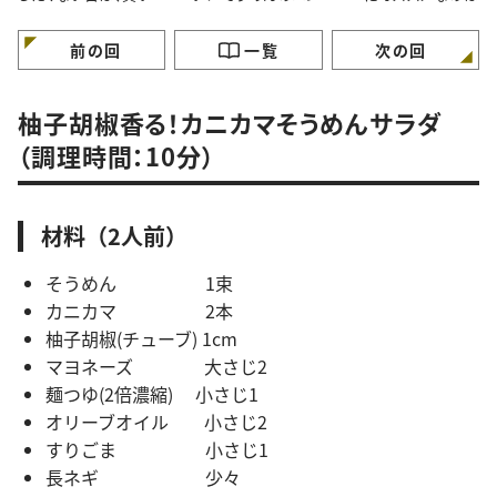
きの食材でラクラク！
ク味噌チーズ焼き」がウ
新しい食べ方が定番
マすぎる件
なりそう
前の回
一覧
次の回
柚子胡椒香る！カニカマそうめんサラダ
（調理時間：10分）
材料（2人前）
そうめん 1束
カニカマ 2本
柚子胡椒(チューブ) 1cm
マヨネーズ 大さじ2
麺つゆ(2倍濃縮) 小さじ1
オリーブオイル 小さじ2
すりごま 小さじ1
長ネギ 少々