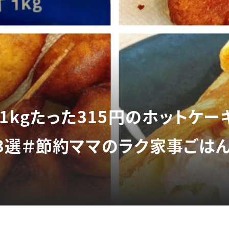
1kgたった315円のホットケー
3選＃節約ママのラク家事ごは