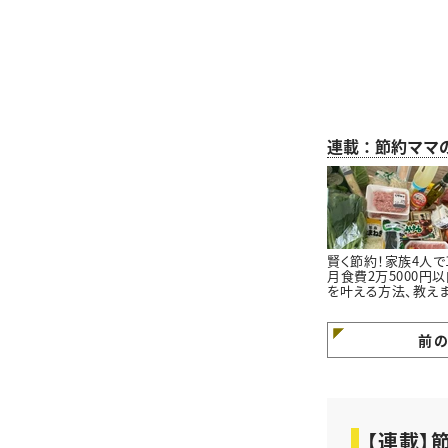
連載：節約ママ
賢く節約！家族4人で
月食費2万5000円
を叶える方法、教え
す ＃節約ママのラ
家事ごはん
前
【連載】