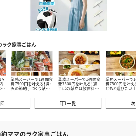
のラク家事ごはん
1ヶ
業務スーパーで1週間食
業務スーパーで1週間食
業務スーパーで
以内
費7500円を叶える！月・
費7500円を叶える！週
費7500円を叶え
ま
火の節約手づくり献立
半ばの献立は放置料理
どもと遊びたい
ク
＃節約ママのラク家事ご
＃節約ママのラク家事ご
献立＃節約ママ
はん
はん！
家事ごはん！
の回
一覧
次
節約ママのラク家事ごはん