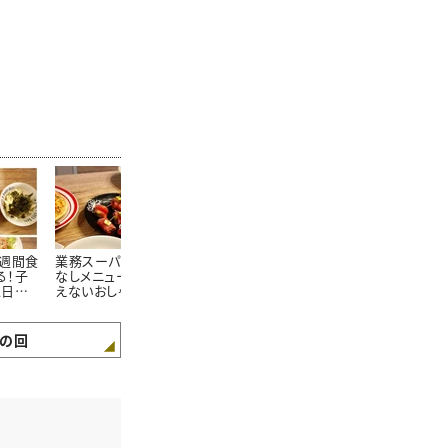
1週間食
業務スーパーでおもて
業務スーパーの冷凍野
【業務スーパ
る！子
なしメニュー！節約に見
菜で作る「野菜たっぷり
菜】あと一品
土日の
えないおしゃれレシピ4
副菜」4品！おつまみに
イデア４選 
のラク
選＃節約ママのラク家
も◎ ＃節約ママのラ
のラク家事ご
事ごはん！
ク家事ごはん！
の回