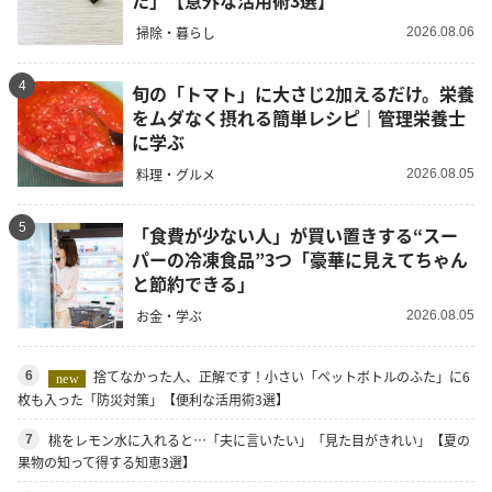
た」【意外な活用術3選】
掃除・暮らし
2026.08.06
4
旬の「トマト」に大さじ2加えるだけ。栄養
をムダなく摂れる簡単レシピ｜管理栄養士
に学ぶ
料理・グルメ
2026.08.05
5
「食費が少ない人」が買い置きする“スー
パーの冷凍食品”3つ「豪華に見えてちゃん
と節約できる」
お金・学ぶ
2026.08.05
捨てなかった人、正解です！小さい「ペットボトルのふた」に6
6
new
枚も入った「防災対策」【便利な活用術3選】
桃をレモン水に入れると…「夫に言いたい」「見た目がきれい」【夏の
7
果物の知って得する知恵3選】