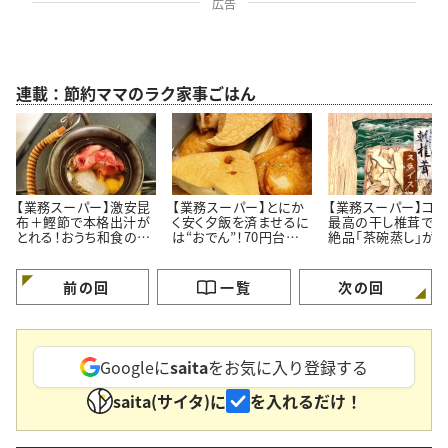
広告
連載：節約ママのラク家事ごはん
【業務スーパー】激安昆
【業務スーパー】とにか
【業務スーパー】コス
布＋鰹節で本格出汁が
く安く夕飯を済ませるに
最高の干し椎茸で作
とれる！おうち和食のレ
は“おでん”！70円台のお
絶品「茶碗蒸し」が
ベルがワンランクアップ
でん具材が豊富＃節約
的！ワンランクアップ
＃節約ママのラク家事ご
ママのラク家事ごはん
だしの取り方
はん
前の回
一覧
次の回
Googleに
saita
をお気に入り登録する
saita(サイタ)に
を入れるだけ！