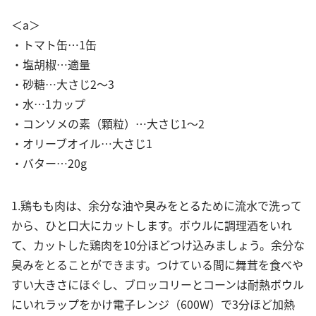
＜a＞
・トマト缶…1缶
・塩胡椒…適量
・砂糖…大さじ2〜3
・水…1カップ
・コンソメの素（顆粒）…大さじ1〜2
・オリーブオイル…大さじ1
・バター…20g
1.鶏もも肉は、余分な油や臭みをとるために流水で洗って
から、ひと口大にカットします。ボウルに調理酒をいれ
て、カットした鶏肉を10分ほどつけ込みましょう。余分な
臭みをとることができます。つけている間に舞茸を食べや
すい大きさにほぐし、ブロッコリーとコーンは耐熱ボウル
にいれラップをかけ電子レンジ（600W）で3分ほど加熱