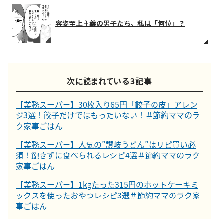
容姿至上主義の男子たち。私は「何位」？
次に読まれている３記事
【業務スーパー】30枚入り65円「餃子の皮」アレン
ジ3選！餃子だけではもったいない！＃節約ママのラ
ク家事ごはん
【業務スーパー】人気の”讃岐うどん”はリピ買い必
須！飽きずに食べられるレシピ4選＃節約ママのラク
家事ごはん
【業務スーパー】1kgたった315円のホットケーキミ
ックスを使ったおやつレシピ3選＃節約ママのラク家
事ごはん