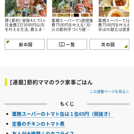
賢く節約！家族4人で1ヶ
業務スーパーで1週間食
業務スーパーで1週
月食費2万5000円以内
費7500円を叶える！月・
費7500円を叶える！
を叶える方法、教えま
火の節約手づくり献立
半ばの献立は放置
す ＃節約ママのラク
＃節約ママのラク家事ご
＃節約ママのラク家
家事ごはん
はん
はん！
前の回
一覧
次の回
【連載】節約ママのラク家事ごはん
この連載ページを見る
もくじ
業務スーパーのトマト缶は１缶65円（税抜き）
定番のチキンのトマト煮
友人が大絶賛！のタコライス