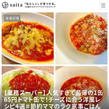
連載記事
【業務スーパー】人気すぎて品薄の1缶
65円トマト缶で！チーズに合う洋風レ
シピ4選＃節約ママのラク家事ごはん