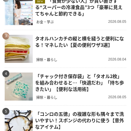
「食費が少ない人」が買い置きす
new
る“スーパーの冷凍食品”3つ「豪華に見え
てちゃんと節約できる」
お金・学ぶ
2026.08.05
3
タオルハンカチの縦と横を縫うと便利にな
る！マネしたい【夏の便利ワザ3選】
掃除・暮らし
2026.08.04
4
「チャック付き保存袋」と「タオル2枚」
を組み合わせると…「快適だわ」「持ち歩
きたい」【便利な活用術】
掃除・暮らし
2026.08.05
5
「コンロの五徳」の複雑な形も隅々まで洗
いやすい！スポンジの代わりに使う【意外
なアイテム】