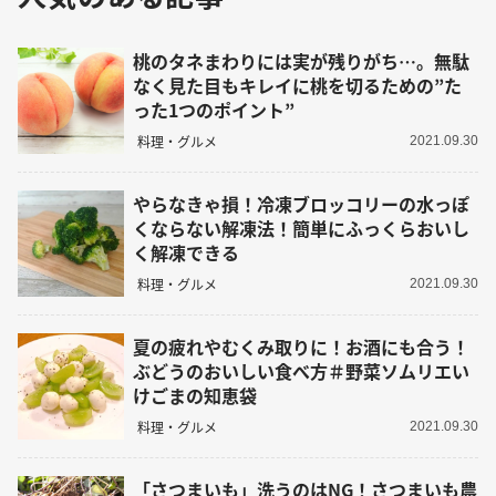
桃のタネまわりには実が残りがち…。無駄
なく見た目もキレイに桃を切るための”た
った1つのポイント”
料理・グルメ
2021.09.30
やらなきゃ損！冷凍ブロッコリーの水っぽ
くならない解凍法！簡単にふっくらおいし
く解凍できる
料理・グルメ
2021.09.30
夏の疲れやむくみ取りに！お酒にも合う！
ぶどうのおいしい食べ方＃野菜ソムリエい
けごまの知恵袋
料理・グルメ
2021.09.30
「さつまいも」洗うのはNG！さつまいも農