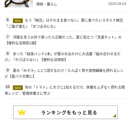
掃除・暮らし
2026.08.04
もう「納豆」はそのまま食べない。夏に食べたいスタミナ納豆
6
new
「ご飯が進む」「おつまみにも」
洋服を洗う以外で使ったら正解だった。夏に役立つ「洗濯ネット」の
7
【便利な活用術3選】
余った「結束バンド1本」が夏のお出かけに大活躍「組み合わせるだ
8
け」「かさばらない」【便利な活用術】
夏の「みそ汁」に2つ混ぜるだけ！たんぱく質や食物繊維も摂れるレシ
9
ピ【夏バテ対策に】
旬の「トマト」に大さじ2加えるだけ。栄養をムダなく摂れる簡
10
new
単レシピ｜管理栄養士に学ぶ
ランキングをもっと見る