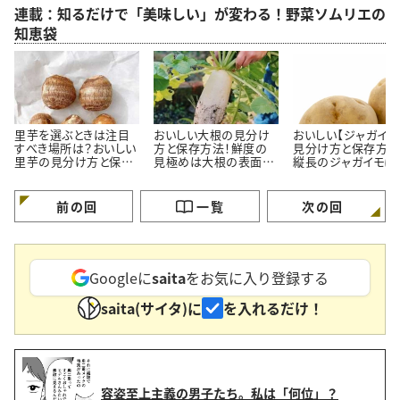
連載：知るだけで「美味しい」が変わる！野菜ソムリエの
知恵袋
里芋を選ぶときは注目
おいしい大根の見分け
おいしい【ジャガイモ
すべき場所は？おいしい
方と保存方法！鮮度の
見分け方と保存方法
里芋の見分け方と保存
見極めは大根の表面＃
縦長のジャガイモは
方法＃野菜ソムリエいけ
野菜ソムリエいけごまの
物向きって本当？＃
ごまの知恵袋
知恵袋
ソムリエいけごまの
袋
前の回
一覧
次の回
Googleに
saita
をお気に入り登録する
saita(サイタ)に
を入れるだけ！
容姿至上主義の男子たち。私は「何位」？