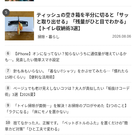
5
ティッシュの空き箱を半分に切ると「サッ
と取り出せる」「残量がひと目でわかる」
【トイレ収納術3選】
掃除・暮らし
2026.08.06
【iPhone】オンになってない？知らないうちに通信量が増えているか
6
も…。見直したい簡単スマホ設定
針も糸もいらない。「着ないTシャツ」をかぶせてみたら…「慣れたら
7
15秒くらい」【便利な活用術】
ベージュでも老け見えしないコツは？大人が真似したい「垢抜けコーデ
8
術」3選【2026夏】
「トイレ掃除が面倒…」を解決！お掃除のプロがやめた【3つのこと】
9
「ラクになる」「床にモノを置かない」
捨てなかった人、正解です。「ペットボトルのふた」を置くだけの"簡
10
単カビ対策"「ひと工夫で変わる」