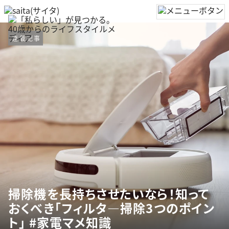
連載記事
掃除機を長持ちさせたいなら！知って
おくべき「フィルタ―掃除3つのポイン
ト」 #家電マメ知識