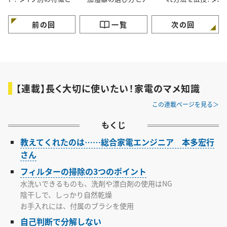
力も伝授！ ＃家電マメ
を伝授！＃家電マメ知識
に最適なタイプは？
知識4
5
電マメ知識7
前の回
一覧
次の回
【連載】長く大切に使いたい！家電のマメ知識
この連載ページを見る
もくじ
教えてくれたのは……総合家電エンジニア 本多宏行
さん
フィルターの掃除の3つのポイント
水洗いできるものも、洗剤や漂白剤の使用はNG
陰干しで、しっかり自然乾燥
お手入れには、付属のブラシを使用
自己判断で分解しない