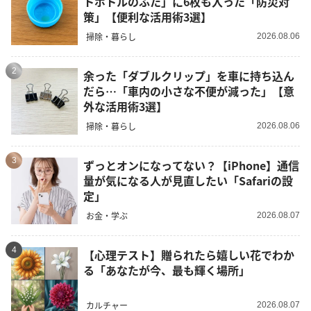
トボトルのふた」に6枚も入った「防災対
策」【便利な活用術3選】
掃除・暮らし
2026.08.06
2
余った「ダブルクリップ」を車に持ち込ん
だら…「車内の小さな不便が減った」【意
外な活用術3選】
掃除・暮らし
2026.08.06
3
ずっとオンになってない？【iPhone】通信
量が気になる人が見直したい「Safariの設
定」
お金・学ぶ
2026.08.07
4
【心理テスト】贈られたら嬉しい花でわか
る「あなたが今、最も輝く場所」
カルチャー
2026.08.07