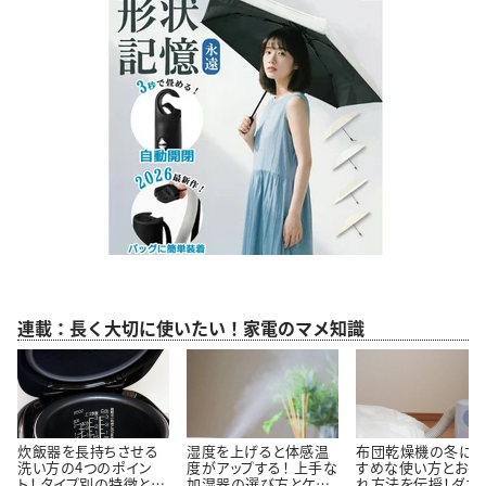
連載：長く大切に使いたい！家電のマメ知識
炊飯器を長持ちさせる
湿度を上げると体感温
布団乾燥機の冬にお
洗い方の4つのポイン
度がアップする！ 上手な
すめな使い方とお手
ト！ タイプ別の特徴と魅
加湿器の選び方とケア
れ方法を伝授！ダニ