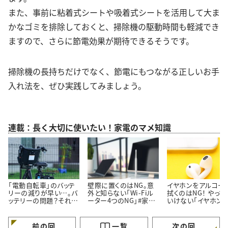
また、事前に粘着式シートや吸着式シートを活用して大ま
かなゴミを排除しておくと、掃除機の駆動時間も軽減でき
ますので、さらに節電効果が期待できるそうです。
掃除機の長持ちだけでなく、節電にもつながる正しいお手
入れ法を、ぜひ実践してみましょう。
連載：長く大切に使いたい！家電のマメ知識
「電動自転車」のバッテ
壁際に置くのはNG。意
イヤホンをアルコー
リーの減りが早い…。バ
外と知らない「Wi-Fiル
拭くのはNG！ やって
ッテリーの問題？それと
ーター4つのNG」#家電
いけない「イヤホン」
も本体が原因？＃家電
マメ知識41
のNG行動#家電マメ
マメ知識45
識40
前の回
一覧
次の回