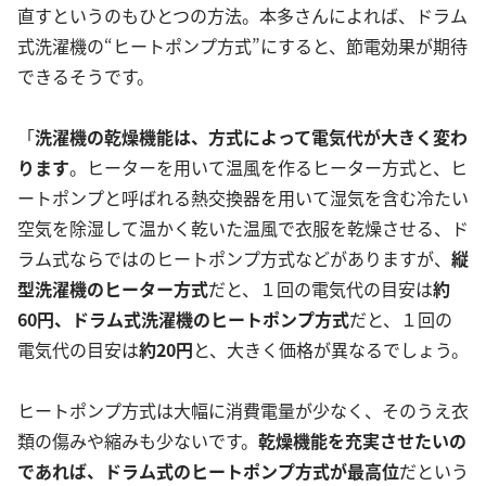
直すというのもひとつの方法。本多さんによれば、ドラム
式洗濯機の“ヒートポンプ方式”にすると、節電効果が期待
できるそうです。
「
洗濯機の乾燥機能は、方式によって電気代が大きく変わ
ります
。ヒーターを用いて温風を作るヒーター方式と、ヒ
ートポンプと呼ばれる熱交換器を用いて湿気を含む冷たい
空気を除湿して温かく乾いた温風で衣服を乾燥させる、ド
ラム式ならではのヒートポンプ方式などがありますが、
縦
型洗濯機のヒーター方式
だと、１回の電気代の目安は
約
60円、
ドラム式洗濯機のヒートポンプ方式
だと、１回の
電気代の目安は
約
20円
と、大きく価格が異なるでしょう。
ヒートポンプ方式は大幅に消費電量が少なく、そのうえ衣
類の傷みや縮みも少ないです。
乾燥機能を充実させたいの
であれば、ドラム式のヒートポンプ方式が最高位
だという