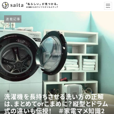
連載記事
洗濯機を長持ちさせる洗い方の正解
は、まとめてorこまめに？縦型とドラム
式の違いも伝授！ ＃家電マメ知識2