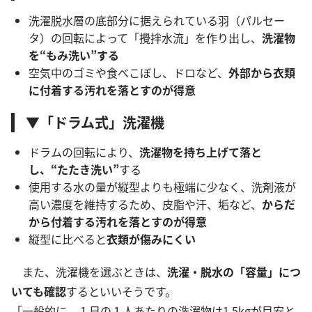
洗濯脱水層の底部分に据えられている羽（パルセー
タ）の回転によって「攪拌水流」を作り出し、
洗濯物
を“もみ洗い”する
空気中のゴミや食べこぼし、ドロなど、
外部から衣類
に付着する汚れを落とすのが得意
▼「ドラム式」洗濯機
ドラムの回転により、
洗濯物
を持ち上げて落と
し、“たたき洗い”
する
使用する水の量が縦型よりも極端に少なく、洗剤液が
高い濃度を維持するため、皮脂や汗、垢など、
からだ
から付着する汚れを落とすのが得意
縦型に比べると
衣類が傷みにくい
また、洗濯機を選ぶときは、
洗濯・脱水の「容量」につ
いても確認
するといいそうです。
「一般的に、１日の１人あたりの洗濯物は1.5kgが目安と