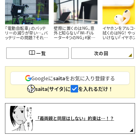
「電動自転車」のバッテ
壁際に置くのはNG。意
イヤホンをアルコー
リーの減りが早い…。バ
外と知らない「Wi-Fiル
拭くのはNG！ やって
ッテリーの問題？それと
ーター4つのNG」#家電
いけない「イヤホン」
も本体が原因？＃家電
マメ知識41
のNG行動#家電マメ
マメ知識45
識40
一覧
次の回
Googleに
saita
をお気に入り登録する
saita(サイタ)に
を入れるだけ！
「義両親と同居はしない」約束は…！？