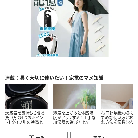
連載：長く大切に使いたい！家電のマメ知識
炊飯器を長持ちさせる
湿度を上げると体感温
布団乾燥機の冬にお
洗い方の4つのポイン
度がアップする！ 上手な
すめな使い方とお手
ト！ タイプ別の特徴と魅
加湿器の選び方とケア
れ方法を伝授！ダニ
力も伝授！ ＃家電マメ
を伝授！＃家電マメ知識
に最適なタイプは？
知識4
5
電マメ知識7
一覧
次の回