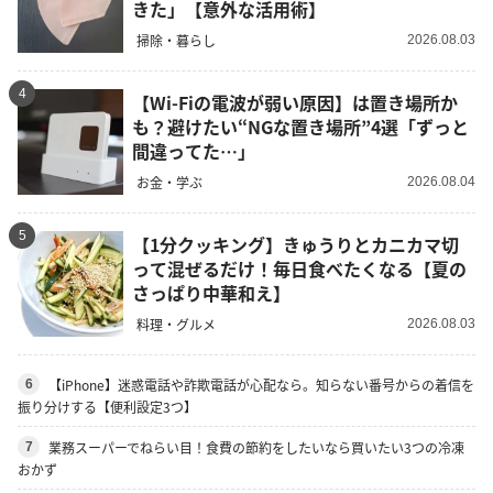
きた」【意外な活用術】
掃除・暮らし
2026.08.03
4
【Wi-Fiの電波が弱い原因】は置き場所か
も？避けたい“NGな置き場所”4選「ずっと
間違ってた…」
お金・学ぶ
2026.08.04
5
【1分クッキング】きゅうりとカニカマ切
って混ぜるだけ！毎日食べたくなる【夏の
さっぱり中華和え】
料理・グルメ
2026.08.03
【iPhone】迷惑電話や詐欺電話が心配なら。知らない番号からの着信を
6
振り分けする【便利設定3つ】
業務スーパーでねらい目！食費の節約をしたいなら買いたい3つの冷凍
7
おかず