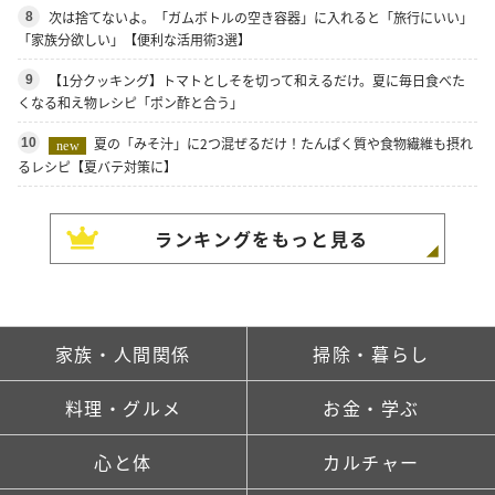
次は捨てないよ。「ガムボトルの空き容器」に入れると「旅行にいい」
8
「家族分欲しい」【便利な活用術3選】
【1分クッキング】トマトとしそを切って和えるだけ。夏に毎日食べた
9
くなる和え物レシピ「ポン酢と合う」
夏の「みそ汁」に2つ混ぜるだけ！たんぱく質や食物繊維も摂れ
10
new
るレシピ【夏バテ対策に】
ランキングをもっと見る
家族・人間関係
掃除・暮らし
料理・グルメ
お金・学ぶ
心と体
カルチャー