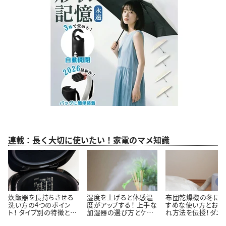
連載：長く大切に使いたい！家電のマメ知識
炊飯器を長持ちさせる
湿度を上げると体感温
布団乾燥機の冬にお
洗い方の4つのポイン
度がアップする！ 上手な
すめな使い方とお手
ト！ タイプ別の特徴と魅
加湿器の選び方とケア
れ方法を伝授！ダニ
力も伝授！ ＃家電マメ
を伝授！＃家電マメ知識
に最適なタイプは？