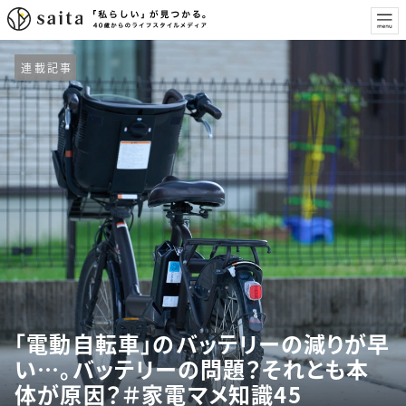
連載記事
「電動自転車」のバッテリーの減りが早
い…。バッテリーの問題？それとも本
体が原因？＃家電マメ知識45