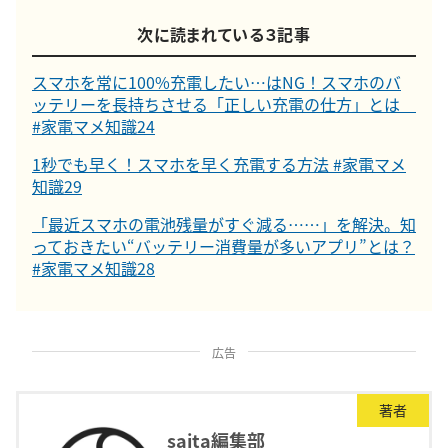
次に読まれている３記事
スマホを常に100%充電したい…はNG！スマホのバ
ッテリーを長持ちさせる「正しい充電の仕方」とは
#家電マメ知識24
1秒でも早く！スマホを早く充電する方法 #家電マメ
知識29
「最近スマホの電池残量がすぐ減る……」を解決。知
っておきたい“バッテリー消費量が多いアプリ”とは？
#家電マメ知識28
広告
著者
saita編集部