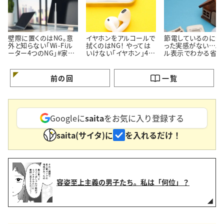
壁際に置くのはNG。意
イヤホンをアルコールで
節電しているのに安
外と知らない「Wi-Fiル
拭くのはNG！ やっては
った実感がない…。
ーター4つのNG」#家電
いけない「イヤホン」4つ
ル表示でわかる省エ
マメ知識41
のNG行動#家電マメ知
家電の見分け方＃家
識40
マメ知識39
前の回
一覧
Googleに
saita
をお気に入り登録する
saita(サイタ)に
を入れるだけ！
容姿至上主義の男子たち。私は「何位」？