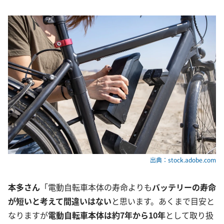
出典：stock.adobe.com
本多さん
「電動自転車本体の寿命よりも
バッテリーの寿命
が短いと考えて間違いはない
と思います。あくまで目安と
なりますが
電動自転車本体は約7年から10年
として取り扱