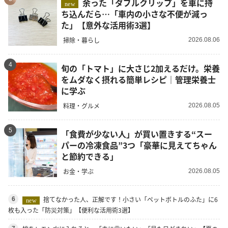
余った「ダブルクリップ」を車に持
new
ち込んだら…「車内の小さな不便が減っ
た」【意外な活用術3選】
掃除・暮らし
2026.08.06
4
旬の「トマト」に大さじ2加えるだけ。栄養
をムダなく摂れる簡単レシピ｜管理栄養士
に学ぶ
料理・グルメ
2026.08.05
5
「食費が少ない人」が買い置きする“スー
パーの冷凍食品”3つ「豪華に見えてちゃん
と節約できる」
お金・学ぶ
2026.08.05
捨てなかった人、正解です！小さい「ペットボトルのふた」に6
6
new
枚も入った「防災対策」【便利な活用術3選】