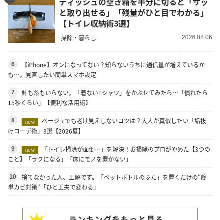
ティッシュの空き箱を半分に切ると「サッ
と取り出せる」「残量がひと目でわかる」
【トイレ収納術3選】
掃除・暮らし
2026.08.06
【iPhone】オンになってない？知らないうちに通信量が増えているか
6
も…。見直したい簡単スマホ設定
針も糸もいらない。「着ないTシャツ」をかぶせてみたら…「慣れたら
7
15秒くらい」【便利な活用術】
ベージュでも老け見えしないコツは？大人が真似したい「垢抜
8
new
けコーデ術」3選【2026夏】
「トイレ掃除が面倒…」を解決！お掃除のプロがやめた【3つの
9
new
こと】「ラクになる」「床にモノを置かない」
捨てなかった人、正解です。「ペットボトルのふた」を置くだけの"簡
10
単カビ対策"「ひと工夫で変わる」
ランキングをもっと見る