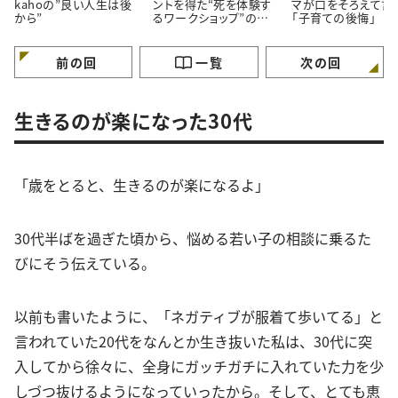
kahoの”良い人生は後
ントを得た“死を体験す
マが口をそろえて言
から”
るワークショップ”の話
「子育ての後悔」
【良い人生は後から】
前の回
一覧
次の回
生きるのが楽になった30代
「歳をとると、生きるのが楽になるよ」
30代半ばを過ぎた頃から、悩める若い子の相談に乗るた
びにそう伝えている。
以前も書いたように、「ネガティブが服着て歩いてる」と
言われていた20代をなんとか生き抜いた私は、30代に突
入してから徐々に、全身にガッチガチに入れていた力を少
しづつ抜けるようになっていったから。そして、とても恵