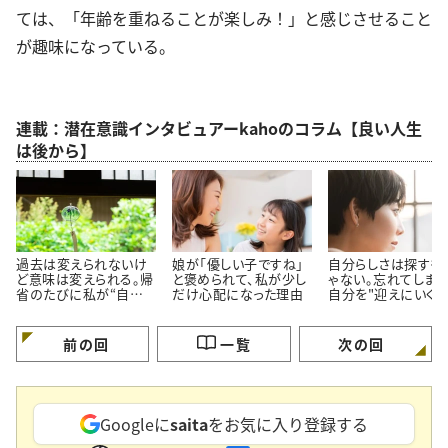
ては、「年齢を重ねることが楽しみ！」と感じさせること
が趣味になっている。
連載：潜在意識インタビュアーkahoのコラム【良い人生
は後から】
過去は変えられないけ
娘が「優しい子ですね」
自分らしさは探すも
ど意味は変えられる。帰
と褒められて、私が少し
ゃない。忘れてしまっ
省のたびに私が“自分を
だけ心配になった理由
自分を"迎えにいく"
育て直す”理由
う考え方
前の回
一覧
次の回
Googleに
saita
をお気に入り登録する