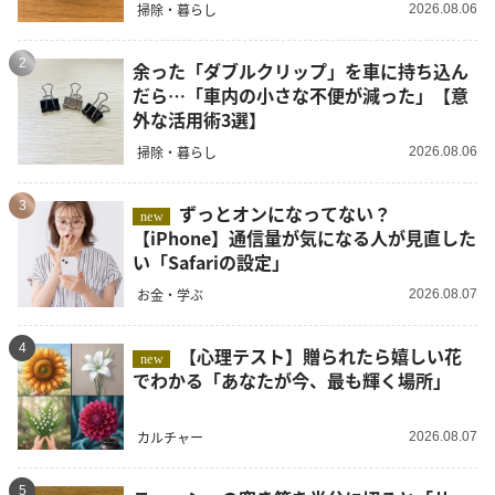
掃除・暮らし
2026.08.06
2
余った「ダブルクリップ」を車に持ち込ん
だら…「車内の小さな不便が減った」【意
外な活用術3選】
掃除・暮らし
2026.08.06
3
ずっとオンになってない？
new
【iPhone】通信量が気になる人が見直した
い「Safariの設定」
お金・学ぶ
2026.08.07
4
【心理テスト】贈られたら嬉しい花
new
でわかる「あなたが今、最も輝く場所」
カルチャー
2026.08.07
5