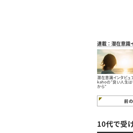
連載：潜在意識
潜在意識インタビュ
kahoの”良い人生
から”
前
10代で受