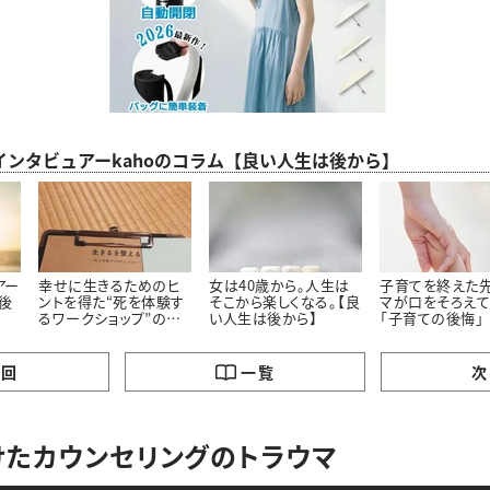
インタビュアーkahoのコラム【良い人生は後から】
アー
幸せに生きるためのヒ
女は40歳から。人生は
子育てを終えた
は後
ントを得た“死を体験す
そこから楽しくなる。【良
マが口をそろえて
るワークショップ”の話
い人生は後から】
「子育ての後悔」
【良い人生は後から】
の回
一覧
次
けたカウンセリングのトラウマ