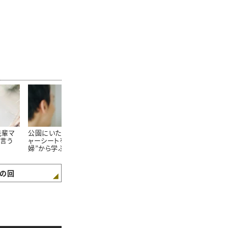
先輩マ
公園にいた“大きなレジ
「人生で初めて甘えられ
人生に“幸せ
言う
ャーシートを畳む夫
た人。」結婚12周年、夫
起こる「1日1
婦”から学ぶ「夫婦関係
への想いを綴る。
が良くなる会話術」
の回