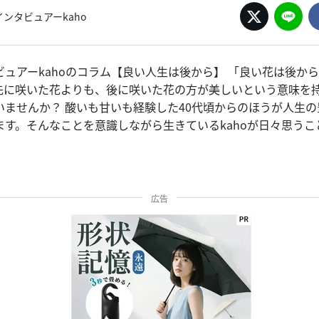
ンタビュアーkaho
ビュアーkahoのコラム【良い人生は後から】 「良い花は後か
先に咲いた花よりも、後に咲いた花の方が美しいという意味を
いませんか？ 酸いも甘いも経験した40代頃からのほうが人生
ます。そんなことを意識しながら生きているkahoが日々思うこ
広告