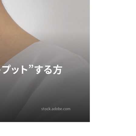
トプット”する方
stock.adobe.com