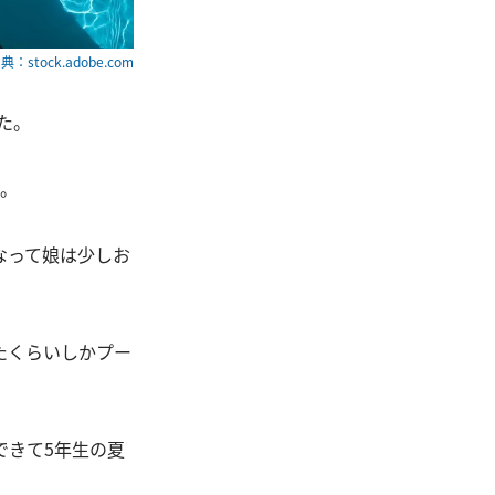
典：stock.adobe.com
た。
た。
なって娘は少しお
たくらいしかプー
できて5年生の夏