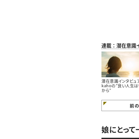
連載：潜在意識
潜在意識インタビュ
kahoの”良い人生
から”
前
娘にとって