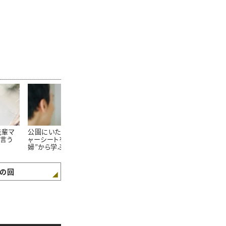
先輩マ
公園にいた“大きなレジ
「人生で初めて甘えられ
人生に“幸せ
言う
ャーシートを畳む夫
た人。」結婚12周年、夫
起こる「1日1
婦”から学ぶ「夫婦関係
への想いを綴る。
が良くなる会話術」
の回