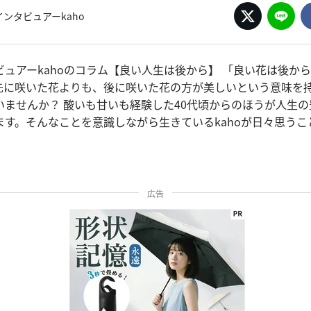
ンタビュアーkaho
ビュアーkahoのコラム【良い人生は後から】 「良い花は後か
先に咲いた花よりも、後に咲いた花の方が美しいという意味を
いませんか？ 酸いも甘いも経験した40代頃からのほうが人生
ます。そんなことを意識しながら生きているkahoが日々思うこ
広告