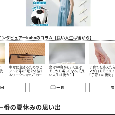
インタビュアーkahoのコラム【良い人生は後から】
アー
幸せに生きるためのヒ
女は40歳から。人生は
子育てを終えた
は後
ントを得た“死を体験す
そこから楽しくなる。【良
マが口をそろえて
るワークショップ”の話
い人生は後から】
「子育ての後悔」
【良い人生は後から】
の回
一覧
次
一番の夏休みの思い出