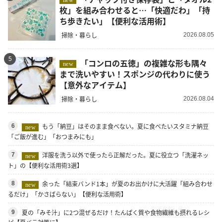
new
枚」を組み合わせると…「快適だわ」「持
ち歩きたい」【便利な活用術】
掃除・暮らし
2026.08.05
5
「コンロの五徳」の複雑な形も隅々
new
まで洗いやすい！スポンジの代わりに使う
【意外なアイテム】
掃除・暮らし
2026.08.04
もう「納豆」はそのまま食べない。夏に食べたいスタミナ納豆
6
new
「ご飯が進む」「おつまみにも」
洋服を洗う以外で使ったら正解だった。夏に役立つ「洗濯ネッ
7
new
ト」の【便利な活用術3選】
余った「結束バンド1本」が夏のお出かけに大活躍「組み合わせ
8
new
るだけ」「かさばらない」【便利な活用術】
夏の「みそ汁」に2つ混ぜるだけ！たんぱく質や食物繊維も摂れるレシ
9