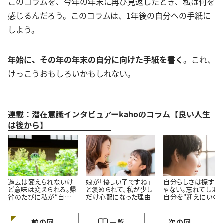
このコラムを、今年の年末に再び見返したとき、私は何を
感じるんだろう。このコラムは、1年後の自分への手紙に
しよう。
年始に、その年の年末の自分に向けた手紙を書く
。これ、
けっこうおもしろいかもしれない。
連載：潜在意識インタビュアーkahoのコラム【良い人生
は後から】
過去は変えられないけ
娘が「優しい子ですね」
自分らしさは探すも
ど意味は変えられる。帰
と褒められて、私が少し
ゃない。忘れてしまっ
省のたびに私が“自分を
だけ心配になった理由
自分を"迎えにいく"
育て直す”理由
う考え方
前の回
一覧
次の回