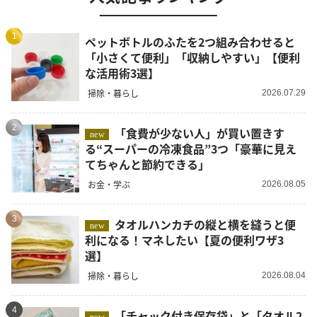
1
ペットボトルのふたを2つ組み合わせると
「小さくて便利」「収納しやすい」【便利
な活用術3選】
掃除・暮らし
2026.07.29
2
「食費が少ない人」が買い置きす
new
る“スーパーの冷凍食品”3つ「豪華に見え
てちゃんと節約できる」
お金・学ぶ
2026.08.05
3
タオルハンカチの縦と横を縫うと便
new
利になる！マネしたい【夏の便利ワザ3
選】
掃除・暮らし
2026.08.04
4
「チャック付き保存袋」と「タオル2