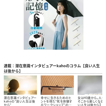
連載：潜在意識インタビュアーkahoのコラム【良い人生
は後から】
潜在意識インタビュアー
幸せに生きるためのヒ
女は40歳から。人生
kahoの”良い人生は後
ントを得た“死を体験す
そこから楽しくなる。
から”
るワークショップ”の話
い人生は後から】