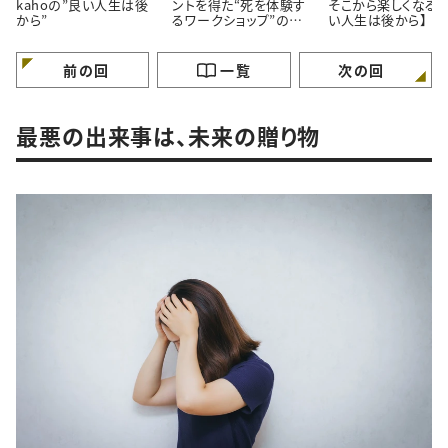
kahoの”良い人生は後
ントを得た“死を体験す
そこから楽しくなる。
から”
るワークショップ”の話
い人生は後から】
【良い人生は後から】
前の回
一覧
次の回
最悪の出来事は、未来の贈り物