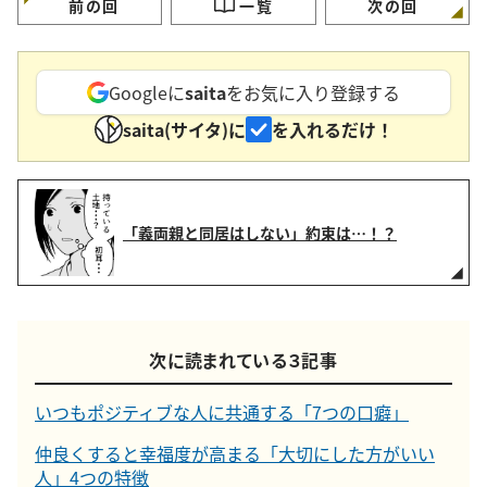
前の回
一覧
次の回
Googleに
saita
をお気に入り登録する
saita(サイタ)に
を入れるだけ！
「義両親と同居はしない」約束は…！？
次に読まれている３記事
いつもポジティブな人に共通する「7つの口癖」
仲良くすると幸福度が高まる「大切にした方がいい
人」4つの特徴