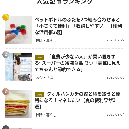
人気記事ランキング
1
ペットボトルのふたを2つ組み合わせると
「小さくて便利」「収納しやすい」【便利
な活用術3選】
掃除・暮らし
2026.07.29
2
「食費が少ない人」が買い置きす
new
る“スーパーの冷凍食品”3つ「豪華に見え
てちゃんと節約できる」
お金・学ぶ
2026.08.05
3
タオルハンカチの縦と横を縫うと便
new
利になる！マネしたい【夏の便利ワザ3
選】
掃除・暮らし
2026.08.04
4