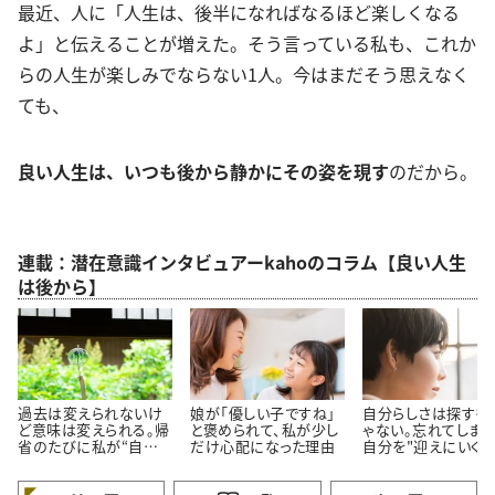
最近、人に「人生は、後半になればなるほど楽しくなる
よ」と伝えることが増えた。そう言っている私も、これか
らの人生が楽しみでならない1人。今はまだそう思えなく
ても、
良い人生は、いつも後から静かにその姿を現す
のだから。
連載：潜在意識インタビュアーkahoのコラム【良い人生
は後から】
過去は変えられないけ
娘が「優しい子ですね」
自分らしさは探すも
ど意味は変えられる。帰
と褒められて、私が少し
ゃない。忘れてしまっ
省のたびに私が“自分を
だけ心配になった理由
自分を"迎えにいく"
育て直す”理由
う考え方