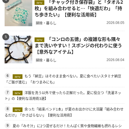
「チャック付き保存袋」と「タオル2
new
枚」を組み合わせると…「快適だわ」「持
ち歩きたい」【便利な活用術】
掃除・暮らし
2026.08.05
5
「コンロの五徳」の複雑な形も隅々
new
まで洗いやすい！スポンジの代わりに使う
【意外なアイテム】
掃除・暮らし
2026.08.04
もう「納豆」はそのまま食べない。夏に食べたいスタミナ納豆
6
new
「ご飯が進む」「おつまみにも」
洋服を洗う以外で使ったら正解だった。夏に役立つ「洗濯ネッ
7
new
ト」の【便利な活用術3選】
余った「結束バンド1本」が夏のお出かけに大活躍「組み合わせ
8
new
るだけ」「かさばらない」【便利な活用術】
夏の「みそ汁」に2つ混ぜるだけ！たんぱく質や食物繊維も摂れるレシ
9