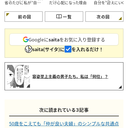
省のたびに私が“自分を
だけ心配になった理由
自分を"迎えにいく"
育て直す”理由
う考え方
前の回
一覧
次の回
Googleに
saita
をお気に入り登録する
saita(サイタ)に
を入れるだけ！
容姿至上主義の男子たち。私は「何位」？
次に読まれている３記事
50歳をこえても「仲が良い夫婦」のシンプルな共通点