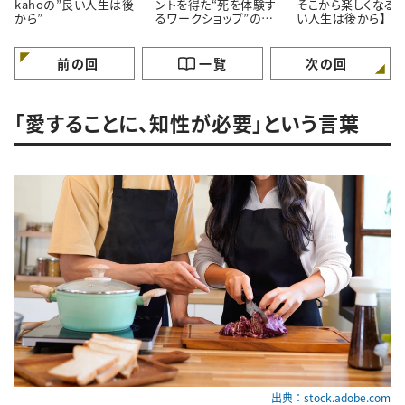
kahoの”良い人生は後
ントを得た“死を体験す
そこから楽しくなる。
から”
るワークショップ”の話
い人生は後から】
【良い人生は後から】
前の回
一覧
次の回
「愛することに、知性が必要」という言葉
出典：stock.adobe.com