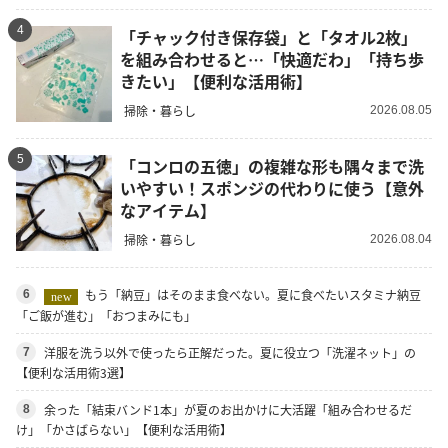
4
「チャック付き保存袋」と「タオル2枚」
を組み合わせると…「快適だわ」「持ち歩
きたい」【便利な活用術】
掃除・暮らし
2026.08.05
5
「コンロの五徳」の複雑な形も隅々まで洗
いやすい！スポンジの代わりに使う【意外
なアイテム】
掃除・暮らし
2026.08.04
もう「納豆」はそのまま食べない。夏に食べたいスタミナ納豆
6
new
「ご飯が進む」「おつまみにも」
洋服を洗う以外で使ったら正解だった。夏に役立つ「洗濯ネット」の
7
【便利な活用術3選】
余った「結束バンド1本」が夏のお出かけに大活躍「組み合わせるだ
8
け」「かさばらない」【便利な活用術】