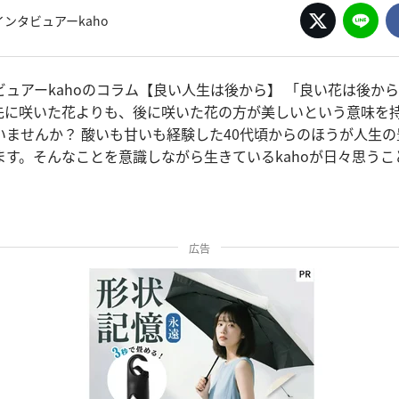
ンタビュアーkaho
ビュアーkahoのコラム【良い人生は後から】 「良い花は後か
先に咲いた花よりも、後に咲いた花の方が美しいという意味を
いませんか？ 酸いも甘いも経験した40代頃からのほうが人生
ます。そんなことを意識しながら生きているkahoが日々思うこ
広告