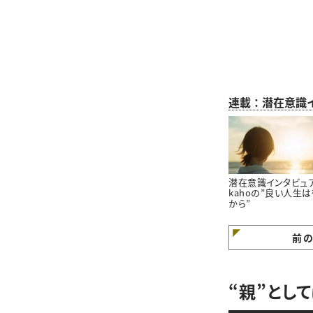
連載：潜在意識
潜在意識インタビュ
kahoの”良い人生
から”
前
“親”とし