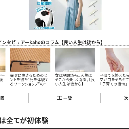
インタビュアーkahoのコラム【良い人生は後から】
アー
幸せに生きるためのヒ
女は40歳から。人生は
子育てを終えた
は後
ントを得た“死を体験す
そこから楽しくなる。【良
マが口をそろえて
るワークショップ”の話
い人生は後から】
「子育ての後悔」
【良い人生は後から】
の回
一覧
次
ては全てが初体験