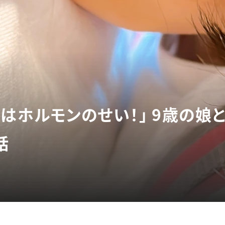
のはホルモンのせい！」 9歳の娘
話