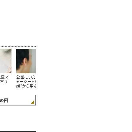
先輩マ
公園にいた“大きなレジ
「人生で初めて甘えられ
人生に“幸せ
言う
ャーシートを畳む夫
た人。」結婚12周年、夫
起こる「1日1
婦”から学ぶ「夫婦関係
への想いを綴る。
が良くなる会話術」
の回