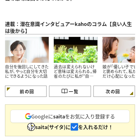
連載：潜在意識インタビュアーkahoのコラム【良い人生
は後から】
自分を後回しにしてきた
過去は変えられないけ
娘が「優しい子ですね
私が、やっと自分を大切
ど意味は変えられる。帰
と褒められて、私が
にできるようになった話
省のたびに私が“自分を
だけ心配になった理
育て直す”理由
前の回
一覧
次の回
Googleに
saita
をお気に入り登録する
saita(サイタ)に
を入れるだけ！