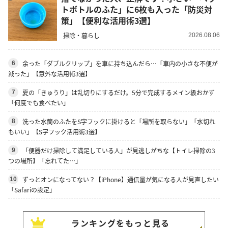
トボトルのふた」に6枚も入った「防災対
策」【便利な活用術3選】
掃除・暮らし
2026.08.06
余った「ダブルクリップ」を車に持ち込んだら…「車内の小さな不便が
6
減った」【意外な活用術3選】
夏の「きゅうり」は乱切りにするだけ。5分で完成するメイン級おかず
7
「何度でも食べたい」
洗った水筒のふたをS字フックに掛けると「場所を取らない」「水切れ
8
もいい」【S字フック活用術3選】
「便器だけ掃除して満足している人」が見逃しがちな【トイレ掃除の3
9
つの場所】「忘れてた…」
ずっとオンになってない？【iPhone】通信量が気になる人が見直したい
10
「Safariの設定」
ランキングをもっと見る