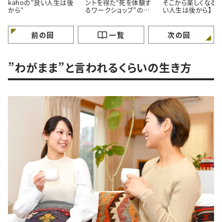
kahoの”良い人生は後
ントを得た“死を体験す
そこから楽しくなる。
から”
るワークショップ”の話
い人生は後から】
【良い人生は後から】
前の回
一覧
次の回
”わがまま”と言われるくらいの生き方