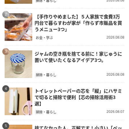
掃除・暮らし
2026.08.08
2
【手作りやめました】５人家族で食費3万
円台で暮らすわが家が「作らず市販品を買
うメニュー3つ」
お金・学ぶ
2026.08.08
3
ジャムの空き瓶を捨てる前に！家じゅうに
置いて使いたくなるアイデア3つ。
掃除・暮らし
2026.08.08
4
トイレットペーパーの芯を「縦」にハサミ
で切ると掃除で便利【芯の掃除活用術3
選】
掃除・暮らし
2026.08.07
5
捨てなかった人、正解です！小さい「ペッ