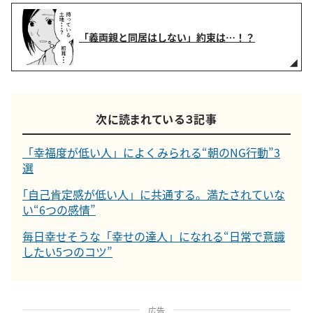
「義両親と同居はしない」約束は…！？
次に読まれている３記事
「幸福度が低い人」によくみられる“朝のNG行動”3
選
｢自己肯定感が低い人」に共通する。満たされていな
い“6つの感情”
毎日幸せそうな「幸せの達人」になれる“日常で意識
したい5つのコツ”
広告