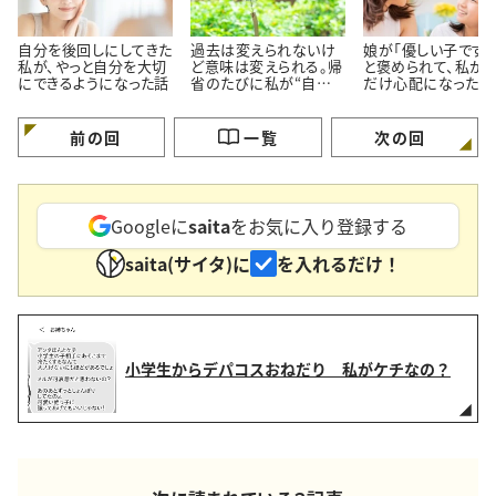
自分を後回しにしてきた
過去は変えられないけ
娘が「優しい子ですね
私が、やっと自分を大切
ど意味は変えられる。帰
と褒められて、私が
にできるようになった話
省のたびに私が“自分を
だけ心配になった理
育て直す”理由
前の回
一覧
次の回
Googleに
saita
をお気に入り登録する
saita(サイタ)に
を入れるだけ！
小学生からデパコスおねだり 私がケチなの？