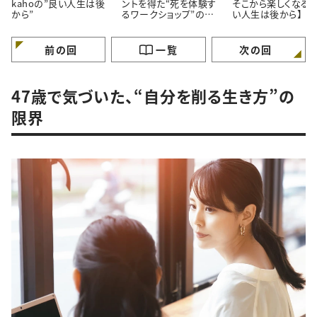
kahoの”良い人生は後
ントを得た“死を体験す
そこから楽しくなる。
から”
るワークショップ”の話
い人生は後から】
【良い人生は後から】
前の回
一覧
次の回
47歳で気づいた、“自分を削る生き方”の
限界