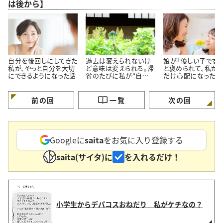
は後から】
自分を後回しにしてきた
過去は変えられないけ
娘が「優しい子ですね
私が、やっと自分を大切
ど意味は変えられる。帰
と褒められて、私が
にできるようになった話
省のたびに私が“自分を
だけ心配になった理
育て直す”理由
前の回
一覧
次の回
Googleに
saita
をお気に入り登録する
saita(サイタ)に
を入れるだけ！
小学生からデパコスおねだり 私がケチなの？