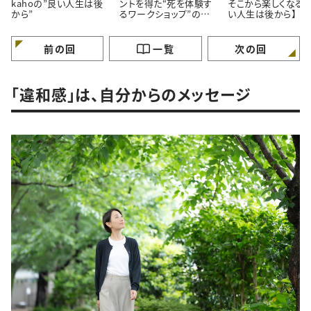
kahoの”良い人生は後
ントを得た“死を体験す
そこから楽しくなる。
から”
るワークショップ”の話
い人生は後から】
【良い人生は後から】
前の回
一覧
次の回
「違和感」は、自分からのメッセージ