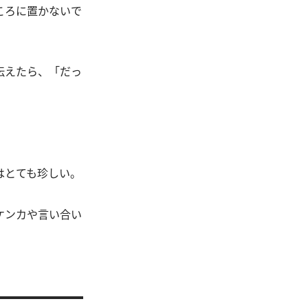
ころに置かないで
伝えたら、「だっ
はとても珍しい。
ケンカや言い合い