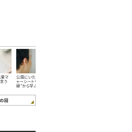
先輩マ
公園にいた“大きなレジ
「人生で初めて甘えられ
人生に“幸せ
言う
ャーシートを畳む夫
た人。」結婚12周年、夫
起こる「1日1
婦”から学ぶ「夫婦関係
への想いを綴る。
が良くなる会話術」
の回