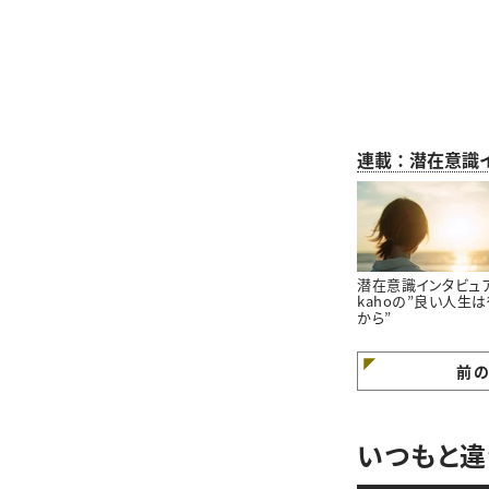
連載：潜在意識
潜在意識インタビュ
kahoの”良い人生
から”
前
いつもと違