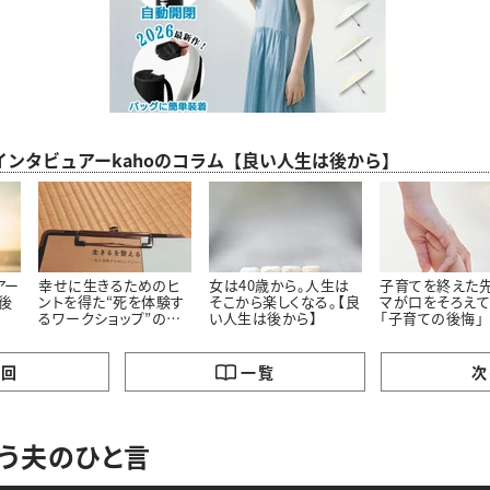
インタビュアーkahoのコラム【良い人生は後から】
アー
幸せに生きるためのヒ
女は40歳から。人生は
子育てを終えた
は後
ントを得た“死を体験す
そこから楽しくなる。【良
マが口をそろえて
るワークショップ”の話
い人生は後から】
「子育ての後悔」
【良い人生は後から】
の回
一覧
次
う夫のひと言