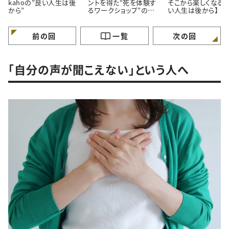
kahoの”良い人生は後
ントを得た“死を体験す
そこから楽しくなる。
から”
るワークショップ”の話
い人生は後から】
【良い人生は後から】
前の回
一覧
次の回
「自分の声が聞こえない」という人へ