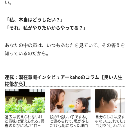
い。
「私、本当はどうしたい？」
「それ、私がやりたいからやってる？」
あなたの中の声は、いつもあなたを見ていて、その答えを
知っているのだから。
連載：潜在意識インタビュアーkahoのコラム【良い人生
は後から】
過去は変えられないけ
娘が「優しい子ですね」
自分らしさは探すも
ど意味は変えられる。帰
と褒められて、私が少し
ゃない。忘れてしまっ
省のたびに私が“自分を
だけ心配になった理由
自分を"迎えにいく"
育て直す”理由
う考え方