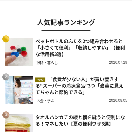
人気記事ランキング
1
ペットボトルのふたを2つ組み合わせると
「小さくて便利」「収納しやすい」【便利
な活用術3選】
掃除・暮らし
2026.07.29
2
「食費が少ない人」が買い置きす
new
る“スーパーの冷凍食品”3つ「豪華に見え
てちゃんと節約できる」
お金・学ぶ
2026.08.05
3
タオルハンカチの縦と横を縫うと便利にな
る！マネしたい【夏の便利ワザ3選】