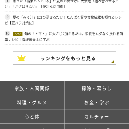
余った「結束バンド1本」が夏のお出かけに大活躍「組み合わせるだ
8
け」「かさばらない」【便利な活用術】
夏の「みそ汁」に2つ混ぜるだけ！たんぱく質や食物繊維も摂れるレシ
9
ピ【夏バテ対策に】
旬の「トマト」に大さじ2加えるだけ。栄養をムダなく摂れる簡
10
new
単レシピ｜管理栄養士に学ぶ
ランキングをもっと見る
家族・人間関係
掃除・暮らし
料理・グルメ
お金・学ぶ
心と体
カルチャー