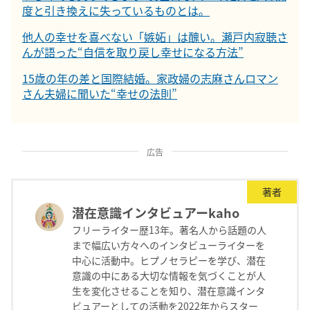
度と引き換えに失っているものとは。
他人の幸せを喜べない「嫉妬」は醜い。瀬戸内寂聴さ
んが語った“自信を取り戻し幸せになる方法”
15歳の年の差と国際結婚。家政婦の志麻さんロマン
さん夫婦に聞いた“幸せの法則”
広告
著者
潜在意識インタビュアーkaho
フリーライター歴13年。著名人から話題の人
まで幅広い方々へのインタビューライターを
中心に活動中。ヒプノセラピーを学び、潜在
意識の中にある大切な情報を気づくことが人
生を変化させることを知り、潜在意識インタ
ビュアーとしての活動を2022年からスター