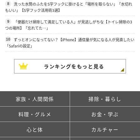
洗った水筒のふたをS字フックに掛けると「場所を取らない」「水切れ
8
もいい」【S字フック活用術3選】
「便器だけ掃除して満足している人」が見逃しがちな【トイレ掃除の3
9
つの場所】「忘れてた…」
ずっとオンになってない？【iPhone】通信量が気になる人が見直したい
10
「Safariの設定」
ランキングをもっと見る
家族・人間関係
掃除・暮らし
料理・グルメ
お金・学ぶ
心と体
カルチャー