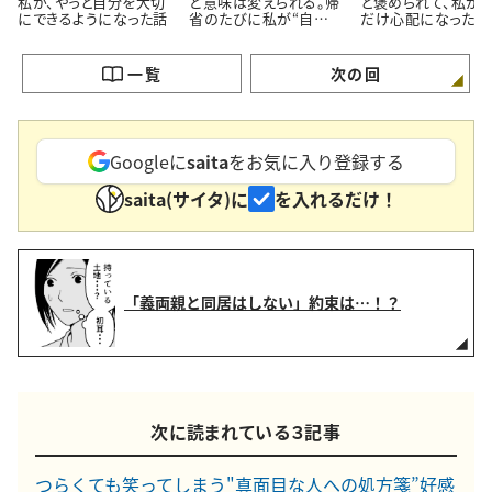
私が、やっと自分を大切
ど意味は変えられる。帰
と褒められて、私が
にできるようになった話
省のたびに私が“自分を
だけ心配になった理
育て直す”理由
一覧
次の回
Googleに
saita
をお気に入り登録する
saita(サイタ)に
を入れるだけ！
「義両親と同居はしない」約束は…！？
次に読まれている３記事
つらくても笑ってしまう"真面目な人への処方箋”好感