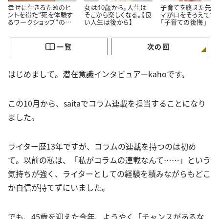
幸せに生きるためのヒ
女は40歳から。人生は
子育てを終えた先輩
ントを得た“死を体験す
そこから楽しくなる。【良
マが口をそろえて言
るワークショップ”の話
い人生は後から】
「子育ての後悔」
【良い人生は後から】
一覧
次の回
はじめまして。潜在意識インタビュアーkahoです。
この10月から、saitaでコラム連載を担当することになり
ました。
ライター歴13年ですが、コラムの連載を持つのは初め
て。以前の私は、「私がコラムの連載なんて……」という
気持ちが強く、ライターとしての経験を積みながらもどこ
か自信が持てずにいました。
でも、45歳を迎えた今年、ようやく「チャンスがあるな