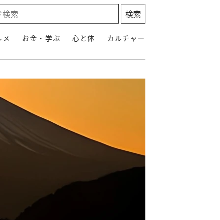
ルメ
お金・学ぶ
心と体
カルチャー