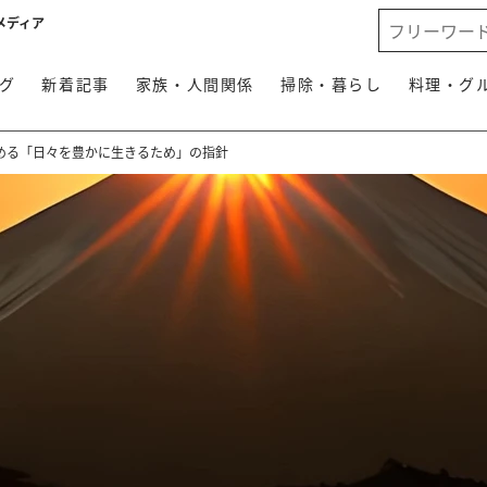
メディア
グ
新着記事
家族・人間関係
掃除・暮らし
料理・グ
める「日々を豊かに生きるため」の指針