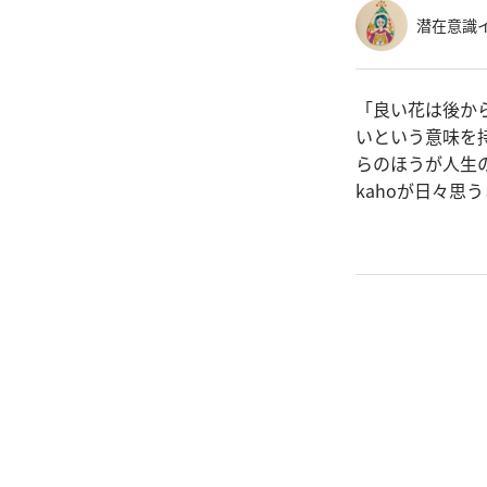
潜在意識イ
「良い花は後か
いという意味を
らのほうが人生
kahoが日々思