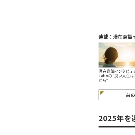
連載：潜在意識
潜在意識インタビュ
kahoの”良い人生
から”
前
2025年を