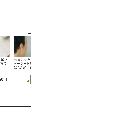
先輩マ
公園にいた“大きなレジ
「人生で初めて甘えられ
人生に“幸せ
言う
ャーシートを畳む夫
た人。」結婚12周年、夫
起こる「1日1
婦”から学ぶ「夫婦関係
への想いを綴る。
が良くなる会話術」
の回