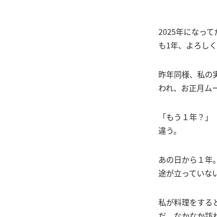
2025年にな
も1年、よろし
昨年同様、私の
われ、お正月ム
「もう１年？」
違う。
あの日から１年
途が立っていな
私が料理をする
だ。なかなか訪