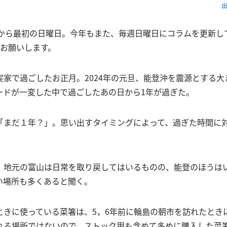
出
ってから最初の日曜日。今年もまた、毎週日曜日にコラムを更新し
くお願いします。
実家で過ごしたお正月。2024年の元旦、能登沖を震源とする大
ードが一変した中で過ごしたあの日から1年が過ぎた。
「まだ１年？」。思い出すタイミングによって、過ぎた時間に
。地元の富山は日常を取り戻してはいるものの、能登のほうは
い場所も多くあると聞く。
ときに使っている菜箸は、5，6年前に輪島の朝市を訪れたとき
れる場所ではないので、ストック用も含めて多めに購入した菜