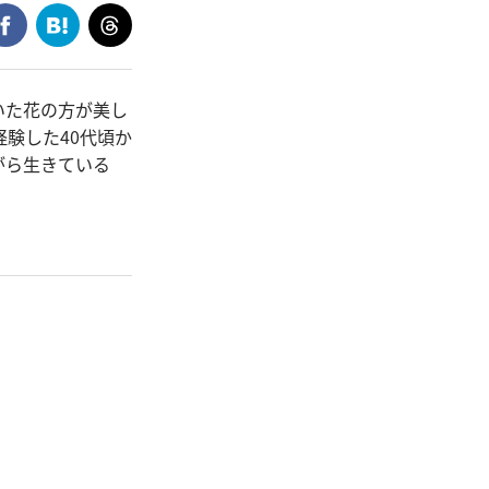
いた花の方が美し
験した40代頃か
がら生きている