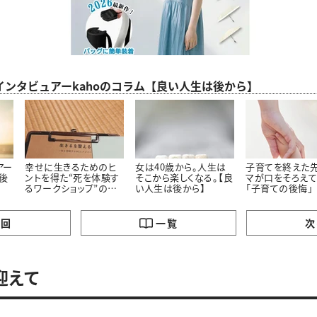
インタビュアーkahoのコラム【良い人生は後から】
アー
幸せに生きるためのヒ
女は40歳から。人生は
子育てを終えた
は後
ントを得た“死を体験す
そこから楽しくなる。【良
マが口をそろえて
るワークショップ”の話
い人生は後から】
「子育ての後悔」
【良い人生は後から】
の回
一覧
次
迎えて