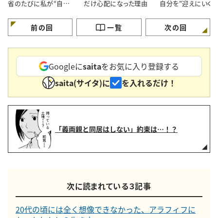
省のたびに私が“自分を
だけ心配になった理由
自分を"迎えにいく"
育て直す”理由
う考え方
前の回
一覧
次の回
Googleに
saita
をお気に入り登録する
saita(サイタ)に
を入れるだけ！
「義両親と同居はしない」約束は…！？
次に読まれている３記事
20代の頃には全く想像できなかった、アラフィフに