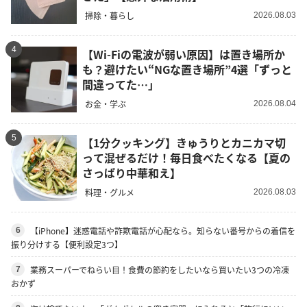
掃除・暮らし
2026.08.03
4
【Wi-Fiの電波が弱い原因】は置き場所か
も？避けたい“NGな置き場所”4選「ずっと
間違ってた…」
お金・学ぶ
2026.08.04
5
【1分クッキング】きゅうりとカニカマ切
って混ぜるだけ！毎日食べたくなる【夏の
さっぱり中華和え】
料理・グルメ
2026.08.03
【iPhone】迷惑電話や詐欺電話が心配なら。知らない番号からの着信を
6
振り分けする【便利設定3つ】
業務スーパーでねらい目！食費の節約をしたいなら買いたい3つの冷凍
7
おかず