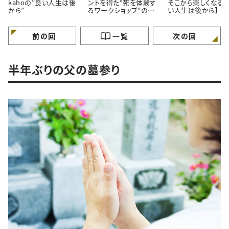
kahoの”良い人生は後
ントを得た“死を体験す
そこから楽しくなる。
から”
るワークショップ”の話
い人生は後から】
【良い人生は後から】
前の回
一覧
次の回
半年ぶりの父の墓参り