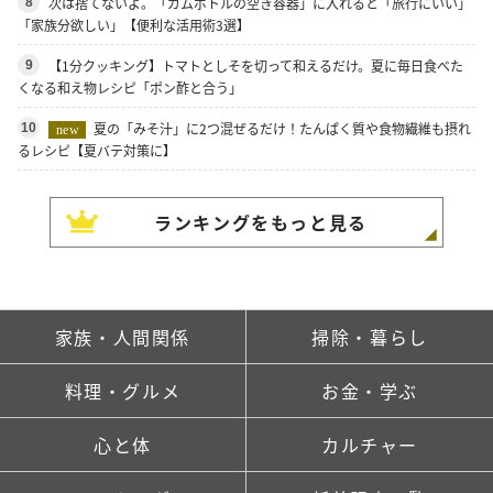
次は捨てないよ。「ガムボトルの空き容器」に入れると「旅行にいい」
8
「家族分欲しい」【便利な活用術3選】
【1分クッキング】トマトとしそを切って和えるだけ。夏に毎日食べた
9
くなる和え物レシピ「ポン酢と合う」
夏の「みそ汁」に2つ混ぜるだけ！たんぱく質や食物繊維も摂れ
10
new
るレシピ【夏バテ対策に】
ランキングをもっと見る
家族・人間関係
掃除・暮らし
料理・グルメ
お金・学ぶ
心と体
カルチャー