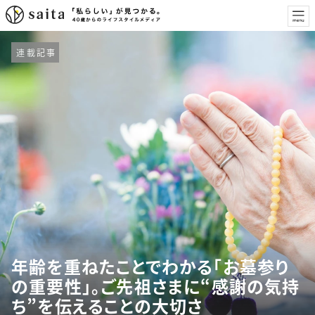
連載記事
年齢を重ねたことでわかる「お墓参り
の重要性」。ご先祖さまに“感謝の気持
ち”を伝えることの大切さ