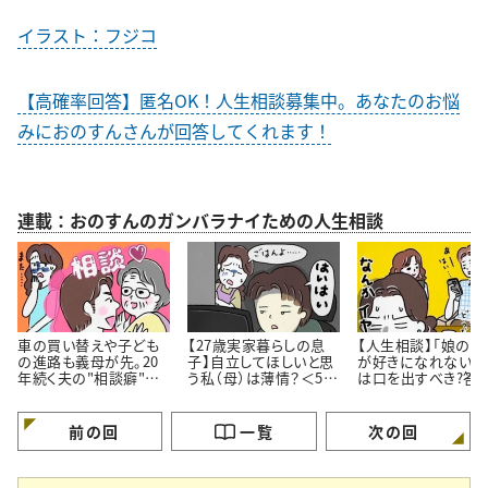
イラスト：フジコ
【高確率回答】匿名OK！人生相談募集中。あなたのお悩
みにおのすんさんが回答してくれます！
連載：おのすんのガンバラナイための人生相談
車の買い替えや子ども
【27歳実家暮らしの息
【人生相談】「娘の彼
の進路も義母が先。20
子】自立してほしいと思
が好きになれない…
年続く夫の"相談癖"に
う私（母）は薄情？＜50
は口を出すべき?答
どう向き合うべき？
代女性の人生相談＞
伝え方にあった
前の回
一覧
次の回