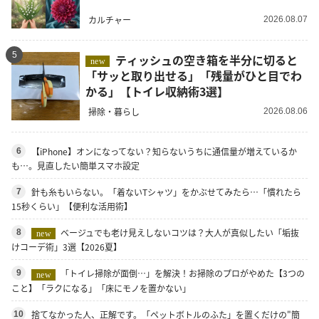
カルチャー
2026.08.07
5
ティッシュの空き箱を半分に切ると
new
「サッと取り出せる」「残量がひと目でわ
かる」【トイレ収納術3選】
掃除・暮らし
2026.08.06
【iPhone】オンになってない？知らないうちに通信量が増えているか
6
も…。見直したい簡単スマホ設定
針も糸もいらない。「着ないTシャツ」をかぶせてみたら…「慣れたら
7
15秒くらい」【便利な活用術】
ベージュでも老け見えしないコツは？大人が真似したい「垢抜
8
new
けコーデ術」3選【2026夏】
「トイレ掃除が面倒…」を解決！お掃除のプロがやめた【3つの
9
new
こと】「ラクになる」「床にモノを置かない」
捨てなかった人、正解です。「ペットボトルのふた」を置くだけの"簡
10