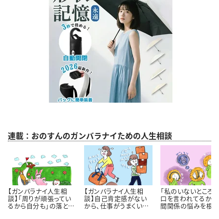
連載：おのすんのガンバラナイための人生相談
【ガンバラナイ人生相
【ガンバラナイ人生相
「私のいないところ
談】「周りが頑張ってい
談】自己肯定感がない
口を言われてるかも
るから自分も」の落とし
から、仕事がうまくいき
間関係の悩みを根っ
穴｜自分のペースで歩
ません！
から解決するには 