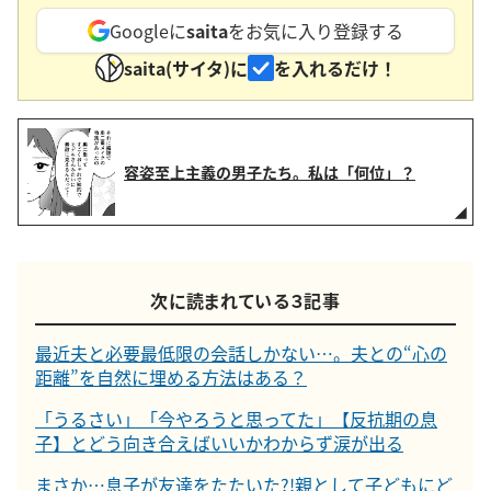
Googleに
saita
をお気に入り登録する
saita(サイタ)に
を入れるだけ！
容姿至上主義の男子たち。私は「何位」？
次に読まれている３記事
最近夫と必要最低限の会話しかない…。夫との“心の
距離”を自然に埋める方法はある？
「うるさい」「今やろうと思ってた」【反抗期の息
子】とどう向き合えばいいかわからず涙が出る
まさか…息子が友達をたたいた?!親として子どもにど