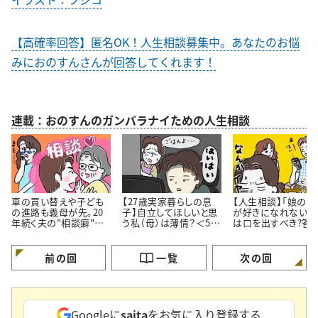
【高確率回答】匿名OK！人生相談募集中。あなたのお悩
みにおのすんさんが回答してくれます！
連載：おのすんのガンバラナイための人生相談
車の買い替えや子ども
【27歳実家暮らしの息
【人生相談】「娘の彼
の進路も義母が先。20
子】自立してほしいと思
が好きになれない…
年続く夫の"相談癖"に
う私（母）は薄情？＜50
は口を出すべき?答
どう向き合うべき？
代女性の人生相談＞
伝え方にあった
前の回
一覧
次の回
Googleに
saita
をお気に入り登録する