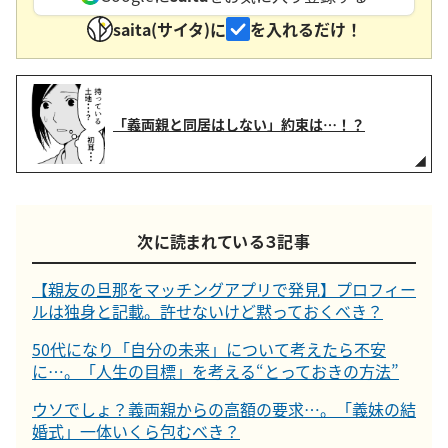
saita(サイタ)に
を入れるだけ！
「義両親と同居はしない」約束は…！？
次に読まれている３記事
【親友の旦那をマッチングアプリで発見】プロフィー
ルは独身と記載。許せないけど黙っておくべき？
50代になり「自分の未来」について考えたら不安
に…。「人生の目標」を考える“とっておきの方法”
ウソでしょ？義両親からの高額の要求…。「義妹の結
婚式」一体いくら包むべき？