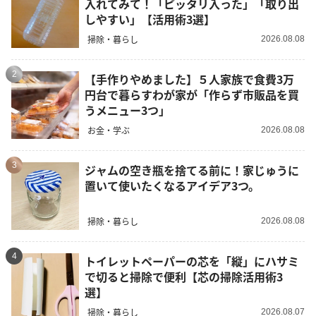
入れてみて！「ピッタリ入った」「取り出
しやすい」【活用術3選】
掃除・暮らし
2026.08.08
2
【手作りやめました】５人家族で食費3万
円台で暮らすわが家が「作らず市販品を買
うメニュー3つ」
お金・学ぶ
2026.08.08
3
ジャムの空き瓶を捨てる前に！家じゅうに
置いて使いたくなるアイデア3つ。
掃除・暮らし
2026.08.08
4
トイレットペーパーの芯を「縦」にハサミ
で切ると掃除で便利【芯の掃除活用術3
選】
掃除・暮らし
2026.08.07