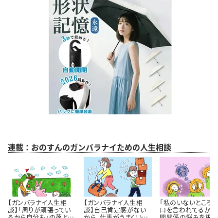
連載：おのすんのガンバラナイための人生相談
【ガンバラナイ人生相
【ガンバラナイ人生相
「私のいないところ
談】「周りが頑張ってい
談】自己肯定感がない
口を言われてるかも
るから自分も」の落とし
から、仕事がうまくいき
間関係の悩みを根っ