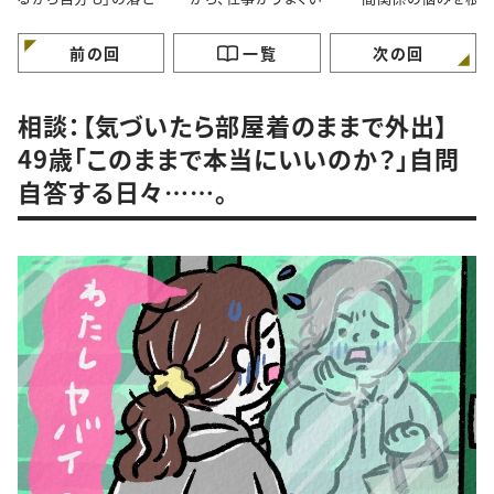
穴｜自分のペースで歩
ません！
から解決するには 
けていますか？
ガンバラナイ人生相
前の回
一覧
次の回
相談：【気づいたら部屋着のままで外出】
49歳「このままで本当にいいのか？」自問
自答する日々……。