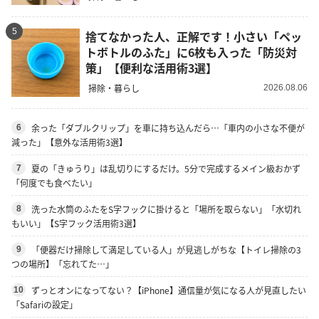
5
捨てなかった人、正解です！小さい「ペッ
トボトルのふた」に6枚も入った「防災対
策」【便利な活用術3選】
掃除・暮らし
2026.08.06
余った「ダブルクリップ」を車に持ち込んだら…「車内の小さな不便が
6
減った」【意外な活用術3選】
夏の「きゅうり」は乱切りにするだけ。5分で完成するメイン級おかず
7
「何度でも食べたい」
洗った水筒のふたをS字フックに掛けると「場所を取らない」「水切れ
8
もいい」【S字フック活用術3選】
「便器だけ掃除して満足している人」が見逃しがちな【トイレ掃除の3
9
つの場所】「忘れてた…」
ずっとオンになってない？【iPhone】通信量が気になる人が見直したい
10
「Safariの設定」