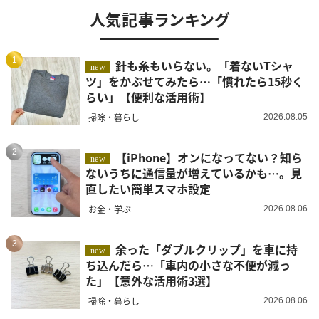
人気記事ランキング
1
針も糸もいらない。「着ないTシャ
new
ツ」をかぶせてみたら…「慣れたら15秒く
らい」【便利な活用術】
掃除・暮らし
2026.08.05
2
【iPhone】オンになってない？知ら
new
ないうちに通信量が増えているかも…。見
直したい簡単スマホ設定
お金・学ぶ
2026.08.06
3
余った「ダブルクリップ」を車に持
new
ち込んだら…「車内の小さな不便が減っ
た」【意外な活用術3選】
掃除・暮らし
2026.08.06