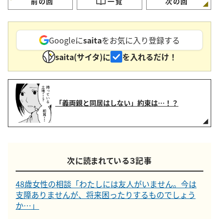
前の回
一覧
次の回
Googleに
saita
をお気に入り登録する
saita(サイタ)に
を入れるだけ！
「義両親と同居はしない」約束は…！？
次に読まれている３記事
48歳女性の相談「わたしには友人がいません。今は
支障ありませんが、将来困ったりするものでしょう
か…」