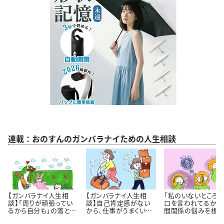
連載：おのすんのガンバラナイための人生相談
【ガンバラナイ人生相
【ガンバラナイ人生相
「私のいないところ
談】「周りが頑張ってい
談】自己肯定感がない
口を言われてるかも
るから自分も」の落とし
から、仕事がうまくいき
間関係の悩みを根っ
穴｜自分のペースで歩
ません！
から解決するには 