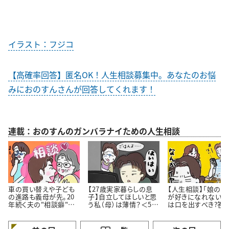
イラスト：フジコ
【高確率回答】匿名OK！人生相談募集中。あなたのお悩
みにおのすんさんが回答してくれます！
連載：おのすんのガンバラナイための人生相談
車の買い替えや子ども
【27歳実家暮らしの息
【人生相談】「娘の彼
の進路も義母が先。20
子】自立してほしいと思
が好きになれない…
年続く夫の"相談癖"に
う私（母）は薄情？＜50
は口を出すべき?答
どう向き合うべき？
代女性の人生相談＞
伝え方にあった