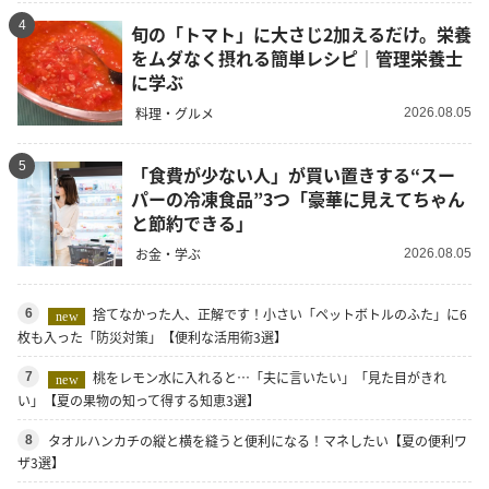
4
旬の「トマト」に大さじ2加えるだけ。栄養
をムダなく摂れる簡単レシピ｜管理栄養士
に学ぶ
料理・グルメ
2026.08.05
5
「食費が少ない人」が買い置きする“スー
パーの冷凍食品”3つ「豪華に見えてちゃん
と節約できる」
お金・学ぶ
2026.08.05
捨てなかった人、正解です！小さい「ペットボトルのふた」に6
6
new
枚も入った「防災対策」【便利な活用術3選】
桃をレモン水に入れると…「夫に言いたい」「見た目がきれ
7
new
い」【夏の果物の知って得する知恵3選】
タオルハンカチの縦と横を縫うと便利になる！マネしたい【夏の便利ワ
8
ザ3選】