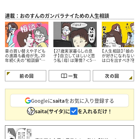
連載：おのすんのガンバラナイための人生相談
車の買い替えや子ども
【27歳実家暮らしの息
【人生相談】「娘の彼
の進路も義母が先。20
子】自立してほしいと思
が好きになれない…
年続く夫の"相談癖"に
う私（母）は薄情？＜50
は口を出すべき?答
どう向き合うべき？
代女性の人生相談＞
伝え方にあった
前の回
一覧
次の回
Googleに
saita
をお気に入り登録する
saita(サイタ)に
を入れるだけ！