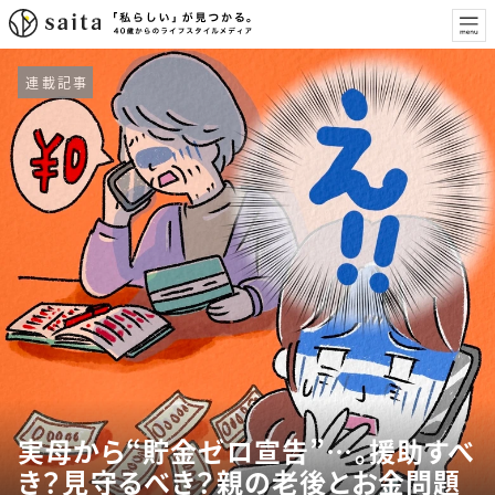
連載記事
実母から“貯金ゼロ宣告”…。援助すべ
き？見守るべき？親の老後とお金問題