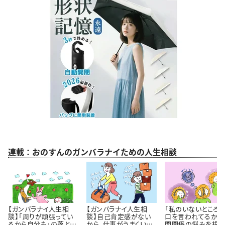
連載：おのすんのガンバラナイための人生相談
【ガンバラナイ人生相
【ガンバラナイ人生相
「私のいないところ
談】「周りが頑張ってい
談】自己肯定感がない
口を言われてるかも
るから自分も」の落とし
から、仕事がうまくいき
間関係の悩みを根っ