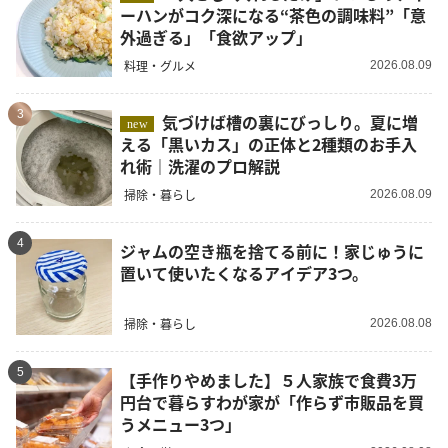
ーハンがコク深になる“茶色の調味料”「意
外過ぎる」「食欲アップ」
料理・グルメ
2026.08.09
3
気づけば槽の裏にびっしり。夏に増
new
える「黒いカス」の正体と2種類のお手入
れ術｜洗濯のプロ解説
掃除・暮らし
2026.08.09
4
ジャムの空き瓶を捨てる前に！家じゅうに
置いて使いたくなるアイデア3つ。
掃除・暮らし
2026.08.08
5
【手作りやめました】５人家族で食費3万
円台で暮らすわが家が「作らず市販品を買
うメニュー3つ」