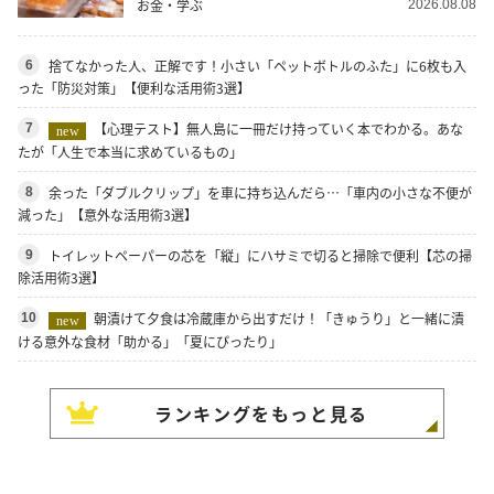
お金・学ぶ
2026.08.08
捨てなかった人、正解です！小さい「ペットボトルのふた」に6枚も入
6
った「防災対策」【便利な活用術3選】
【心理テスト】無人島に一冊だけ持っていく本でわかる。あな
7
new
たが「人生で本当に求めているもの」
余った「ダブルクリップ」を車に持ち込んだら…「車内の小さな不便が
8
減った」【意外な活用術3選】
トイレットペーパーの芯を「縦」にハサミで切ると掃除で便利【芯の掃
9
除活用術3選】
朝漬けて夕食は冷蔵庫から出すだけ！「きゅうり」と一緒に漬
10
new
ける意外な食材「助かる」「夏にぴったり」
ランキングをもっと見る