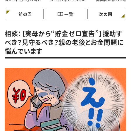
穴｜自分のペースで歩
ません！
から解決するには 
けていますか？
ガンバラナイ人生相
前の回
一覧
次の回
相談：【実母から“貯金ゼロ宣告”】援助す
べき？見守るべき？親の老後とお金問題に
悩んでいます