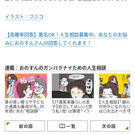
イラスト：フジコ
【高確率回答】匿名OK！人生相談募集中。あなたのお悩
みにおのすんさんが回答してくれます！
連載：おのすんのガンバラナイための人生相談
車の買い替えや子ども
【27歳実家暮らしの息
【人生相談】「娘の彼
の進路も義母が先。20
子】自立してほしいと思
が好きになれない…
年続く夫の"相談癖"に
う私（母）は薄情？＜50
は口を出すべき?答
どう向き合うべき？
代女性の人生相談＞
伝え方にあった
前の回
一覧
次の回