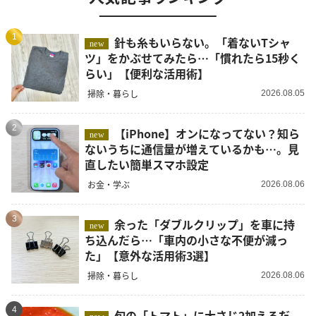
1
針も糸もいらない。「着ないTシャ
new
ツ」をかぶせてみたら…「慣れたら15秒く
らい」【便利な活用術】
掃除・暮らし
2026.08.05
2
【iPhone】オンになってない？知ら
new
ないうちに通信量が増えているかも…。見
直したい簡単スマホ設定
お金・学ぶ
2026.08.06
3
余った「ダブルクリップ」を車に持
new
ち込んだら…「車内の小さな不便が減っ
た」【意外な活用術3選】
掃除・暮らし
2026.08.06
4
旬の「トマト」に大さじ2加えるだ