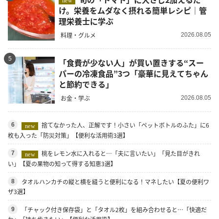
new
け。栄養をムダなく摂れる簡単レシピ｜管
理栄養士に学ぶ
料理・グルメ
2026.08.05
5
「食費が少ない人」が買い置きする“スー
パーの冷凍食品”3つ「豪華に見えてちゃん
と節約できる」
お金・学ぶ
2026.08.05
捨てなかった人、正解です！小さい「ペットボトルのふた」に6
6
new
枚も入った「防災対策」【便利な活用術3選】
桃をレモン水に入れると…「夫に言いたい」「見た目がきれ
7
new
い」【夏の果物の知って得する知恵3選】
タオルハンカチの縦と横を縫うと便利になる！マネしたい【夏の便利ワ
8
ザ3選】
「チャック付き保存袋」と「タオル2枚」を組み合わせると…「快適だ
9