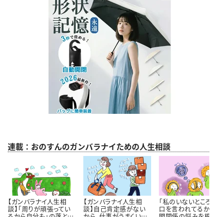
連載：おのすんのガンバラナイための人生相談
【ガンバラナイ人生相
【ガンバラナイ人生相
「私のいないところ
談】「周りが頑張ってい
談】自己肯定感がない
口を言われてるかも
るから自分も」の落とし
から、仕事がうまくいき
間関係の悩みを根っ