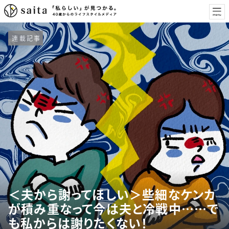
連載記事
＜夫から謝ってほしい＞些細なケンカ
が積み重なって今は夫と冷戦中……で
も私からは謝りたくない！