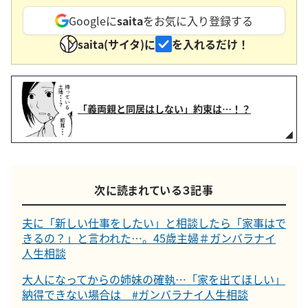
Googleに
saita
をお気に入り登録する
saita(サイタ)に
を入れるだけ！
「義両親と同居はしない」約束は…！？
次に読まれている３記事
夫に「新しい仕事をしたい」と相談したら「家事はで
きるの？」と言われた…。45歳主婦＃ガンバラナイ
人生相談
大人になってからの姉妹の確執…「家を出てほしい」
納得できない場合は #ガンバラナイ人生相談