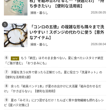
枚」を組み合わせると…「快適だわ」「持
ち歩きたい」【便利な活用術】
掃除・暮らし
2026.08.05
5
「コンロの五徳」の複雑な形も隅々まで洗
いやすい！スポンジの代わりに使う【意外
なアイテム】
掃除・暮らし
2026.08.04
もう「納豆」はそのまま食べない。夏に食べたいスタミナ納豆
6
new
「ご飯が進む」「おつまみにも」
洋服を洗う以外で使ったら正解だった。夏に役立つ「洗濯ネット」の
7
【便利な活用術3選】
余った「結束バンド1本」が夏のお出かけに大活躍「組み合わせるだ
8
け」「かさばらない」【便利な活用術】
夏の「みそ汁」に2つ混ぜるだけ！たんぱく質や食物繊維も摂れるレシ
9
ピ【夏バテ対策に】