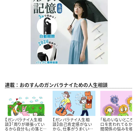
連載：おのすんのガンバラナイための人生相談
【ガンバラナイ人生相
【ガンバラナイ人生相
「私のいないところ
談】「周りが頑張ってい
談】自己肯定感がない
口を言われてるかも
るから自分も」の落とし
から、仕事がうまくいき
間関係の悩みを根っ
穴｜自分のペースで歩
ません！
から解決するには 