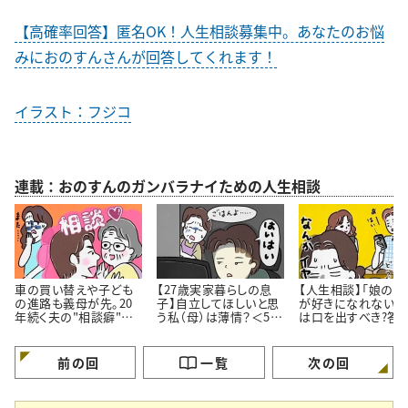
【高確率回答】匿名OK！人生相談募集中。あなたのお悩
みにおのすんさんが回答してくれます！
イラスト：フジコ
連載：おのすんのガンバラナイための人生相談
車の買い替えや子ども
【27歳実家暮らしの息
【人生相談】「娘の彼
の進路も義母が先。20
子】自立してほしいと思
が好きになれない…
年続く夫の"相談癖"に
う私（母）は薄情？＜50
は口を出すべき?答
どう向き合うべき？
代女性の人生相談＞
伝え方にあった
前の回
一覧
次の回