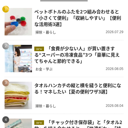
1
ペットボトルのふたを2つ組み合わせると
「小さくて便利」「収納しやすい」【便利
な活用術3選】
掃除・暮らし
2026.07.29
2
「食費が少ない人」が買い置きす
new
る“スーパーの冷凍食品”3つ「豪華に見え
てちゃんと節約できる」
お金・学ぶ
2026.08.05
3
タオルハンカチの縦と横を縫うと便利にな
る！マネしたい【夏の便利ワザ3選】
掃除・暮らし
2026.08.04
4
「チャック付き保存袋」と「タオル2
new