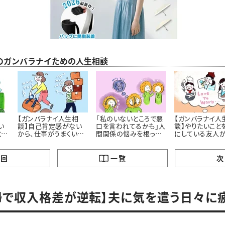
のガンバラナイための人生相談
相
【ガンバラナイ人生相
「私のいないところで悪
【ガンバラナイ人
い
談】自己肯定感がない
口を言われてるかも」人
談】やりたいこと
とし
から、仕事がうまくいき
間関係の悩みを根っこ
にしている友人
歩
ません！
から解決するには ＃
い……私も、と思
ガンバラナイ人生相談
まいます
の回
一覧
次
婦で収入格差が逆転】夫に気を遣う日々に