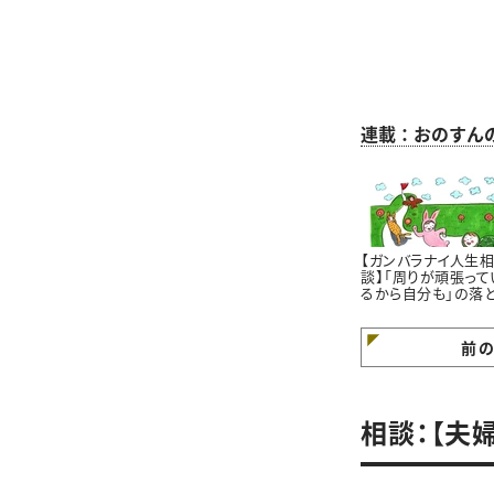
連載：おのすん
【ガンバラナイ人生
談】「周りが頑張って
るから自分も」の落
穴｜自分のペースで
けていますか？
前
相談：【夫