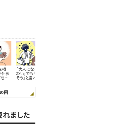
生相
「大人になっても母がこ
「両親のもめごとに巻き
大人になって
を仕事
わい」でも「一緒に暮ら
込まれてめんどくさい」
妹の確執…「
が眩し
そう」と言われて……＃
けど実家で暮らすしか
ほしい」納得
ってし
ガンバラナイ人生相談
ない……#ガンバラナイ
合は #ガン
人生相談
生相談
の回
疲れました