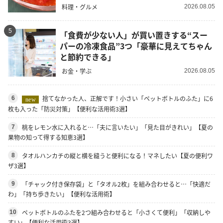
料理・グルメ
2026.08.05
5
「食費が少ない人」が買い置きする“スー
パーの冷凍食品”3つ「豪華に見えてちゃん
と節約できる」
お金・学ぶ
2026.08.05
捨てなかった人、正解です！小さい「ペットボトルのふた」に6
6
new
枚も入った「防災対策」【便利な活用術3選】
桃をレモン水に入れると…「夫に言いたい」「見た目がきれい」【夏の
7
果物の知って得する知恵3選】
タオルハンカチの縦と横を縫うと便利になる！マネしたい【夏の便利ワ
8
ザ3選】
「チャック付き保存袋」と「タオル2枚」を組み合わせると…「快適だ
9
わ」「持ち歩きたい」【便利な活用術】
ペットボトルのふたを2つ組み合わせると「小さくて便利」「収納しや
10
すい」【便利な活用術3選】