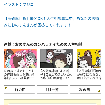
イラスト：フジコ
【高確率回答】匿名OK！人生相談募集中。あなたのお悩
みにおのすんさんが回答してくれます！
連載：おのすんのガンバラナイための人生相談
車の買い替えや子ども
【27歳実家暮らしの息
【人生相談】「娘の彼
の進路も義母が先。20
子】自立してほしいと思
が好きになれない…
年続く夫の"相談癖"に
う私（母）は薄情？＜50
は口を出すべき?答
どう向き合うべき？
代女性の人生相談＞
伝え方にあった
前の回
一覧
次の回