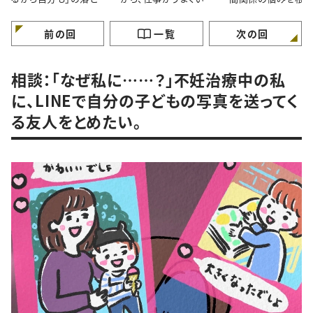
穴｜自分のペースで歩
ません！
から解決するには 
けていますか？
ガンバラナイ人生相
前の回
一覧
次の回
相談：「なぜ私に……？」不妊治療中の私
に、LINEで自分の子どもの写真を送ってく
る友人をとめたい。