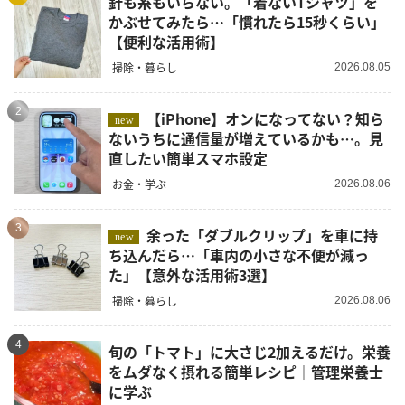
針も糸もいらない。「着ないTシャツ」を
かぶせてみたら…「慣れたら15秒くらい」
【便利な活用術】
掃除・暮らし
2026.08.05
2
【iPhone】オンになってない？知ら
new
ないうちに通信量が増えているかも…。見
直したい簡単スマホ設定
お金・学ぶ
2026.08.06
3
余った「ダブルクリップ」を車に持
new
ち込んだら…「車内の小さな不便が減っ
た」【意外な活用術3選】
掃除・暮らし
2026.08.06
4
旬の「トマト」に大さじ2加えるだけ。栄養
をムダなく摂れる簡単レシピ｜管理栄養士
に学ぶ