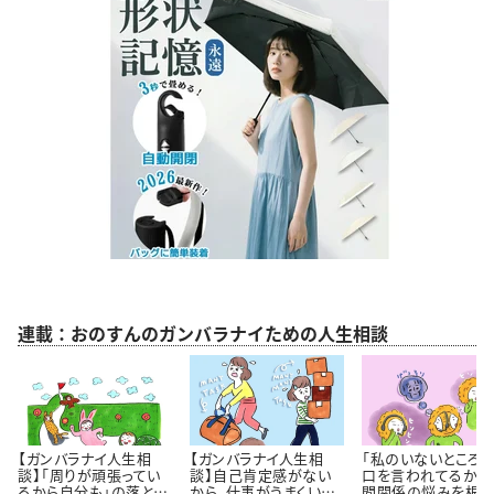
連載：おのすんのガンバラナイための人生相談
【ガンバラナイ人生相
【ガンバラナイ人生相
「私のいないところ
談】「周りが頑張ってい
談】自己肯定感がない
口を言われてるかも
るから自分も」の落とし
から、仕事がうまくいき
間関係の悩みを根っ