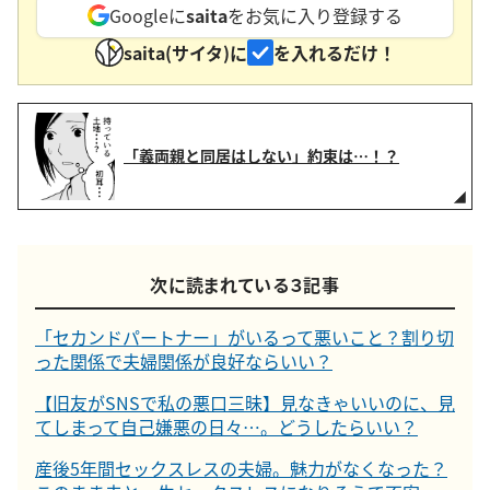
Googleに
saita
をお気に入り登録する
saita(サイタ)に
を入れるだけ！
「義両親と同居はしない」約束は…！？
次に読まれている３記事
「セカンドパートナー」がいるって悪いこと？割り切
った関係で夫婦関係が良好ならいい？
【旧友がSNSで私の悪口三昧】見なきゃいいのに、見
てしまって自己嫌悪の日々…。どうしたらいい？
産後5年間セックスレスの夫婦。魅力がなくなった？