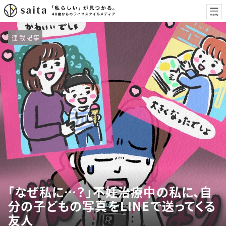
連載記事
「なぜ私に…？」不妊治療中の私に、自
分の子どもの写真をLINEで送ってくる
友人