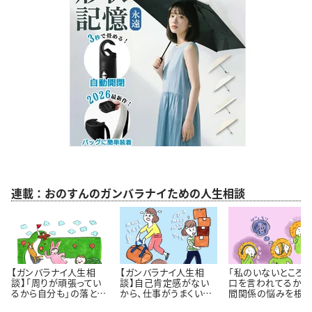
連載：おのすんのガンバラナイための人生相談
【ガンバラナイ人生相
【ガンバラナイ人生相
「私のいないところ
談】「周りが頑張ってい
談】自己肯定感がない
口を言われてるかも
るから自分も」の落とし
から、仕事がうまくいき
間関係の悩みを根っ
穴｜自分のペースで歩
ません！
から解決するには 