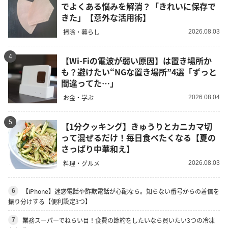
でよくある悩みを解消？「きれいに保存で
きた」【意外な活用術】
掃除・暮らし
2026.08.03
4
【Wi-Fiの電波が弱い原因】は置き場所か
も？避けたい“NGな置き場所”4選「ずっと
間違ってた…」
お金・学ぶ
2026.08.04
5
【1分クッキング】きゅうりとカニカマ切
って混ぜるだけ！毎日食べたくなる【夏の
さっぱり中華和え】
料理・グルメ
2026.08.03
【iPhone】迷惑電話や詐欺電話が心配なら。知らない番号からの着信を
6
振り分けする【便利設定3つ】
業務スーパーでねらい目！食費の節約をしたいなら買いたい3つの冷凍
7