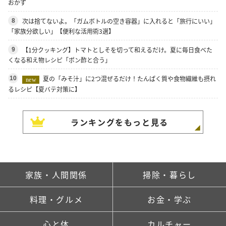
おかず
次は捨てないよ。「ガムボトルの空き容器」に入れると「旅行にいい」
8
「家族分欲しい」【便利な活用術3選】
【1分クッキング】トマトとしそを切って和えるだけ。夏に毎日食べた
9
くなる和え物レシピ「ポン酢と合う」
夏の「みそ汁」に2つ混ぜるだけ！たんぱく質や食物繊維も摂れ
10
new
るレシピ【夏バテ対策に】
ランキングをもっと見る
家族・人間関係
掃除・暮らし
料理・グルメ
お金・学ぶ
心と体
カルチャー