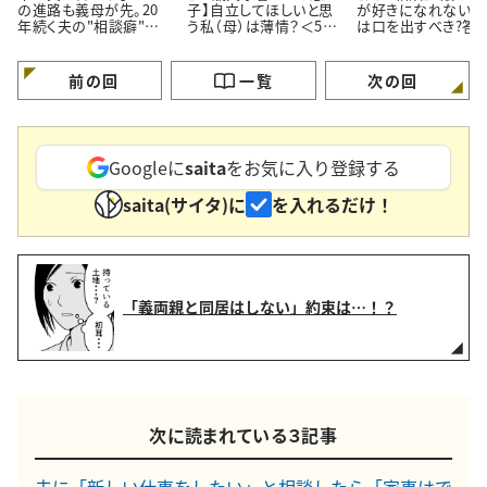
の進路も義母が先。20
子】自立してほしいと思
が好きになれない…
年続く夫の"相談癖"に
う私（母）は薄情？＜50
は口を出すべき?答
どう向き合うべき？
代女性の人生相談＞
伝え方にあった
前の回
一覧
次の回
Googleに
saita
をお気に入り登録する
saita(サイタ)に
を入れるだけ！
「義両親と同居はしない」約束は…！？
次に読まれている３記事
夫に「新しい仕事をしたい」と相談したら「家事はで