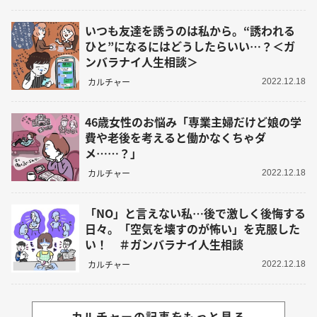
いつも友達を誘うのは私から。“誘われる
ひと”になるにはどうしたらいい…？＜ガ
ンバラナイ人生相談＞
カルチャー
2022.12.18
46歳女性のお悩み「専業主婦だけど娘の学
費や老後を考えると働かなくちゃダ
メ……？」
カルチャー
2022.12.18
「NO」と言えない私…後で激しく後悔する
日々。「空気を壊すのが怖い」を克服した
い！ ＃ガンバラナイ人生相談
カルチャー
2022.12.18
カルチャーの記事をもっと見る