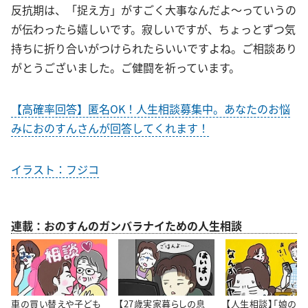
反抗期は、「捉え方」がすごく大事なんだよ〜っていうの
が伝わったら嬉しいです。寂しいですが、ちょっとずつ気
持ちに折り合いがつけられたらいいですよね。ご相談あり
がとうございました。ご健闘を祈っています。
【高確率回答】匿名OK！人生相談募集中。あなたのお悩
みにおのすんさんが回答してくれます！
イラスト：フジコ
連載：おのすんのガンバラナイための人生相談
車の買い替えや子ども
【27歳実家暮らしの息
【人生相談】「娘の彼