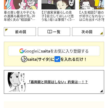
車の買い替えや子ども
【27歳実家暮らしの息
【人生相談】「娘の彼
の進路も義母が先。20
子】自立してほしいと思
が好きになれない…
年続く夫の"相談癖"に
う私（母）は薄情？＜50
は口を出すべき?答
どう向き合うべき？
代女性の人生相談＞
伝え方にあった
前の回
一覧
次の回
Googleに
saita
をお気に入り登録する
saita(サイタ)に
を入れるだけ！
「義両親と同居はしない」約束は…！？