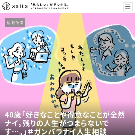
連載記事
40歳「好きなことや得意なことが全然
ナイ。残りの人生がつまらないで
す…。」＃ガンバラナイ人生相談