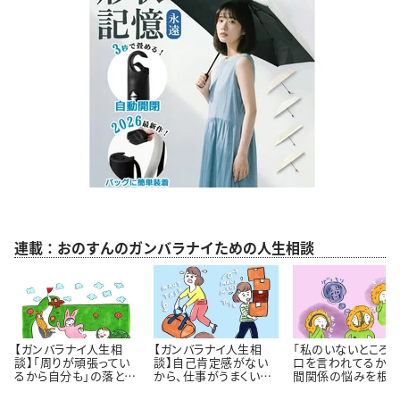
連載：おのすんのガンバラナイための人生相談
【ガンバラナイ人生相
【ガンバラナイ人生相
「私のいないところ
談】「周りが頑張ってい
談】自己肯定感がない
口を言われてるかも
るから自分も」の落とし
から、仕事がうまくいき
間関係の悩みを根っ
穴｜自分のペースで歩
ません！
から解決するには 