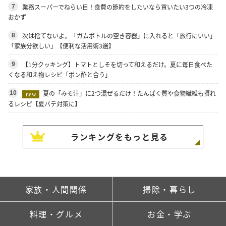
業務スーパーでねらい目！食費の節約をしたいなら買いたい3つの冷凍
7
おかず
次は捨てないよ。「ガムボトルの空き容器」に入れると「旅行にいい」
8
「家族分欲しい」【便利な活用術3選】
【1分クッキング】トマトとしそを切って和えるだけ。夏に毎日食べた
9
くなる和え物レシピ「ポン酢と合う」
夏の「みそ汁」に2つ混ぜるだけ！たんぱく質や食物繊維も摂れ
10
new
るレシピ【夏バテ対策に】
ランキングをもっと見る
家族・人間関係
掃除・暮らし
料理・グルメ
お金・学ぶ