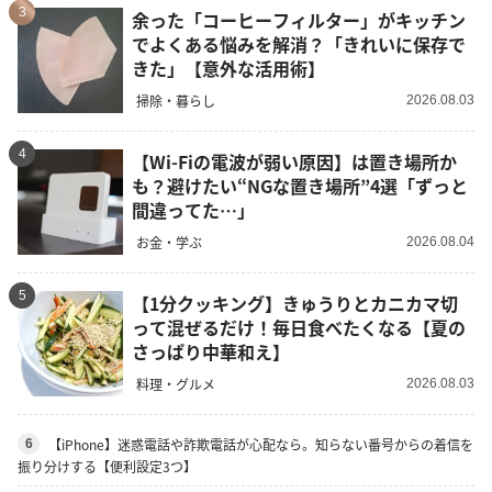
3
余った「コーヒーフィルター」がキッチン
でよくある悩みを解消？「きれいに保存で
きた」【意外な活用術】
掃除・暮らし
2026.08.03
4
【Wi-Fiの電波が弱い原因】は置き場所か
も？避けたい“NGな置き場所”4選「ずっと
間違ってた…」
お金・学ぶ
2026.08.04
5
【1分クッキング】きゅうりとカニカマ切
って混ぜるだけ！毎日食べたくなる【夏の
さっぱり中華和え】
料理・グルメ
2026.08.03
【iPhone】迷惑電話や詐欺電話が心配なら。知らない番号からの着信を
6
振り分けする【便利設定3つ】