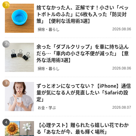
1
捨てなかった人、正解です！小さい「ペッ
トボトルのふた」に6枚も入った「防災対
策」【便利な活用術3選】
掃除・暮らし
2026.08.06
2
余った「ダブルクリップ」を車に持ち込ん
だら…「車内の小さな不便が減った」【意
外な活用術3選】
掃除・暮らし
2026.08.06
3
ずっとオンになってない？【iPhone】通信
量が気になる人が見直したい「Safariの設
定」
お金・学ぶ
2026.08.07
4
【心理テスト】贈られたら嬉しい花でわか
る「あなたが今、最も輝く場所」