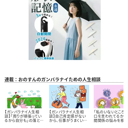
連載：おのすんのガンバラナイための人生相談
【ガンバラナイ人生相
【ガンバラナイ人生相
「私のいないところ
談】「周りが頑張ってい
談】自己肯定感がない
口を言われてるかも
るから自分も」の落とし
から、仕事がうまくいき
間関係の悩みを根っ
穴｜自分のペースで歩
ません！
から解決するには 