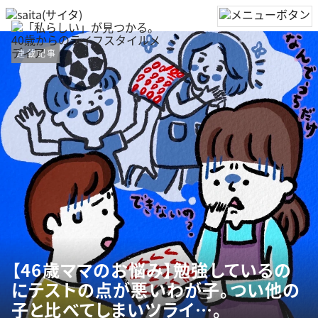
連載記事
【46歳ママのお悩み】勉強しているの
にテストの点が悪いわが子。つい他の
子と比べてしまいツライ…。