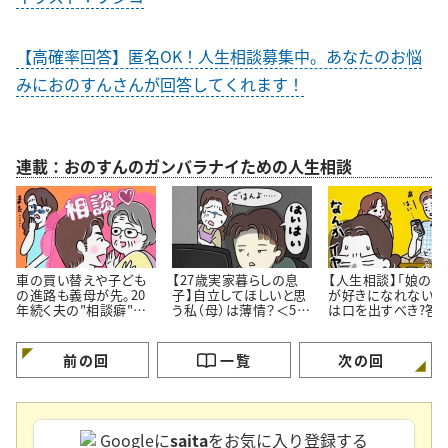
【高確率回答】匿名OK！人生相談募集中。あなたのお悩
みにおのすんさんが回答してくれます！
連載：おのすんのガンバラナイための人生相談
車の買い替えや子ども
【27歳実家暮らしの息
【人生相談】「娘の彼
の進路も義母が先。20
子】自立してほしいと思
が好きになれない…
年続く夫の"相談癖"に
う私（母）は薄情？＜50
は口を出すべき?答
どう向き合うべき？
代女性の人生相談＞
伝え方にあった
前の回
一覧
次の回
Googleに
saita
をお気に入り登録する