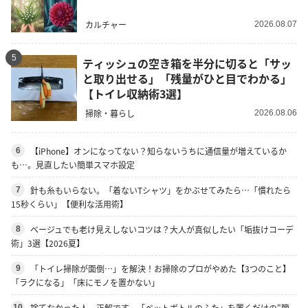
カルチャー
2026.08.07
5
ティッシュの空き箱を半分に切ると「サッ
と取り出せる」「残量がひと目でわかる」
【トイレ収納術3選】
掃除・暮らし
2026.08.06
【iPhone】オンになってない？知らないうちに通信量が増えているか
6
も…。見直したい簡単スマホ設定
針も糸もいらない。「着ないTシャツ」をかぶせてみたら…「慣れたら
7
15秒くらい」【便利な活用術】
ベージュでも老け見えしないコツは？大人が真似したい「垢抜けコーデ
8
術」3選【2026夏】
「トイレ掃除が面倒…」を解決！お掃除のプロがやめた【3つのこと】
9
「ラクになる」「床にモノを置かない」
捨てなかった人、正解です。「ペットボトルのふた」を置くだけの"簡
10