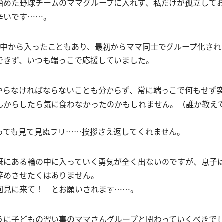
始めた野球チームのママグループに入れず、私だけが孤立して
辛いです……。
途中から入ったこともあり、最初からママ同士でグループ化され
できず、いつも端っこで応援していました。
やらなければならないことも分からず、常に端っこで何もせず
んからしたら気に食わなかったのかもしれません。（誰か教え
っても見て見ぬフリ……挨拶さえ返してくれません。
既にある輪の中に入っていく勇気が全く出ないのですが、息子
辞めさせたくはありません。
回見に来て！ とお願いされます……。
うに子どもの習い事のママさんグループと関わっていくべきで