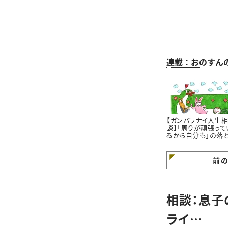
連載：おのすん
【ガンバラナイ人生
談】「周りが頑張って
るから自分も」の落
穴｜自分のペースで
けていますか？
前
相談：息子
ライ…