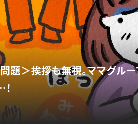
問題＞挨拶も無視。ママグルー
…！