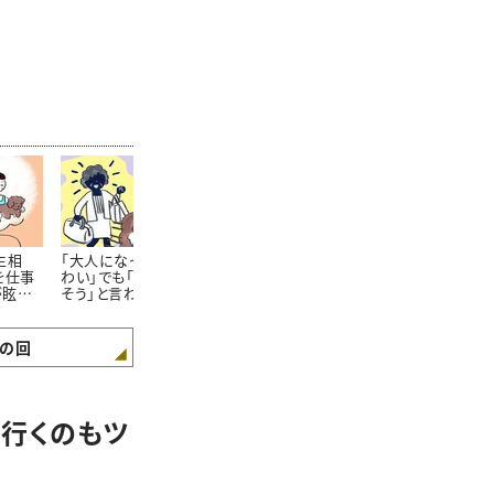
生相
「大人になっても母がこ
「両親のもめごとに巻き
大人になって
を仕事
わい」でも「一緒に暮ら
込まれてめんどくさい」
妹の確執…「
が眩し
そう」と言われて……＃
けど実家で暮らすしか
ほしい」納得
ってし
ガンバラナイ人生相談
ない……#ガンバラナイ
合は #ガン
人生相談
生相談
の回
行くのもツ