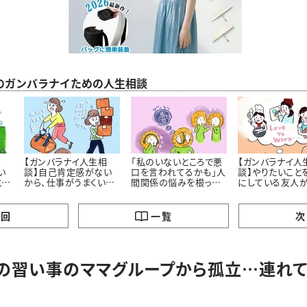
のガンバラナイための人生相談
相
【ガンバラナイ人生相
「私のいないところで悪
【ガンバラナイ人
い
談】自己肯定感がない
口を言われてるかも」人
談】やりたいこと
とし
から、仕事がうまくいき
間関係の悩みを根っこ
にしている友人
歩
ません！
から解決するには ＃
い……私も、と思
ガンバラナイ人生相談
まいます
の回
一覧
次
の習い事のママグループから孤立…連れて