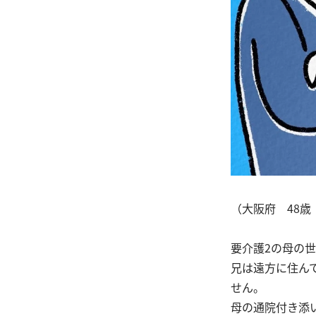
（大阪府 48歳
要介護2の母の
兄は遠方に住ん
せん。
母の通院付き添