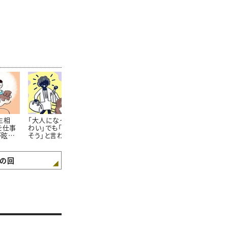
生相
「大人になっても母がこ
「両親のもめごとに巻き
大人になって
を仕事
わい」でも「一緒に暮ら
込まれてめんどくさい」
妹の確執…「
が眩し
そう」と言われて……＃
けど実家で暮らすしか
ほしい」納得
ってし
ガンバラナイ人生相談
ない……#ガンバラナイ
合は #ガン
人生相談
生相談
の回