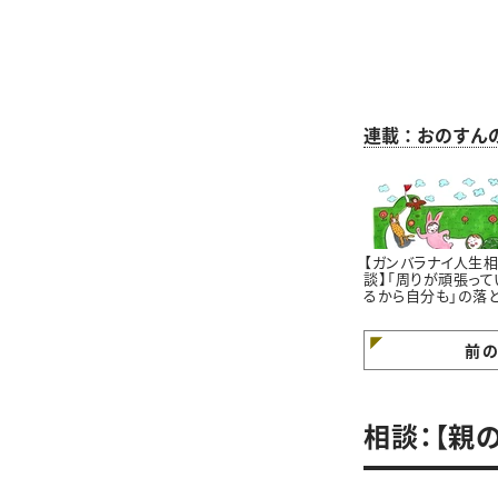
連載：おのすん
【ガンバラナイ人生
談】「周りが頑張って
るから自分も」の落
穴｜自分のペースで
けていますか？
前
相談：【親