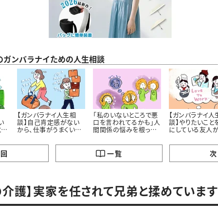
のガンバラナイための人生相談
相
【ガンバラナイ人生相
「私のいないところで悪
【ガンバラナイ人
い
談】自己肯定感がない
口を言われてるかも」人
談】やりたいこと
とし
から、仕事がうまくいき
間関係の悩みを根っこ
にしている友人
歩
ません！
から解決するには ＃
い……私も、と思
ガンバラナイ人生相談
まいます
の回
一覧
次
の介護】実家を任されて兄弟と揉めています