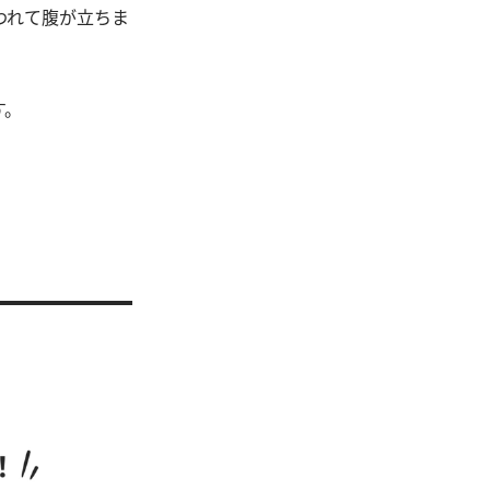
われて腹が立ちま
す。