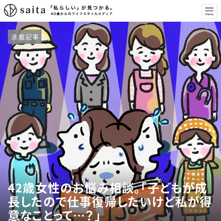
連載記事
42歳女性のお悩み相談。「子どもが成
長したので仕事復帰したいけど私が得
意なことって…？」