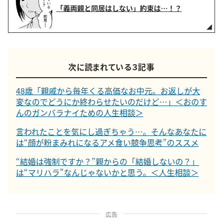
「義両親と同居はしない」約束は…！？
次に読まれている３記事
48歳「親戚から毎年くる高価なお中元。お返しが大
変なのでどうにか終わらせたいのだけど…」＜おのす
んのガンバラナイための人生相談＞
言われたことを気にし過ぎちゃう…。そんなあなたに
は“顔が粉まみれになるアメ食い競争思考”のススメ
“結婚は強制ですか？”親からの「結婚しないの？」
は“マリハラ”なんじゃないかと思う。＜人生相談＞
広告