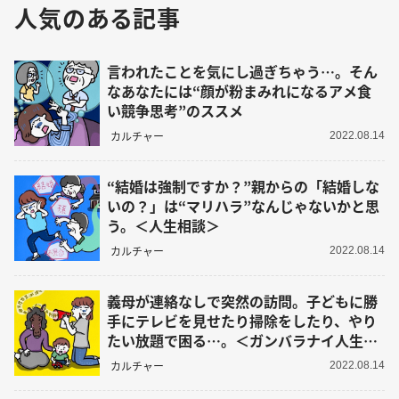
人気のある記事
言われたことを気にし過ぎちゃう…。そん
なあなたには“顔が粉まみれになるアメ食
い競争思考”のススメ
カルチャー
2022.08.14
“結婚は強制ですか？”親からの「結婚しな
いの？」は“マリハラ”なんじゃないかと思
う。＜人生相談＞
カルチャー
2022.08.14
義母が連絡なしで突然の訪問。子どもに勝
手にテレビを見せたり掃除をしたり、やり
たい放題で困る…。＜ガンバラナイ人生相
談＞
カルチャー
2022.08.14