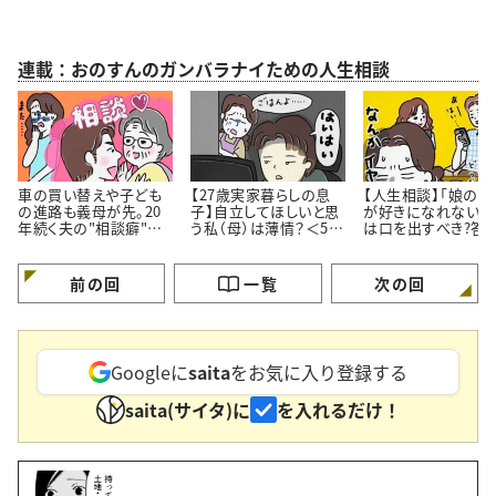
連載：おのすんのガンバラナイための人生相談
車の買い替えや子ども
【27歳実家暮らしの息
【人生相談】「娘の彼
の進路も義母が先。20
子】自立してほしいと思
が好きになれない…
年続く夫の"相談癖"に
う私（母）は薄情？＜50
は口を出すべき?答
どう向き合うべき？
代女性の人生相談＞
伝え方にあった
前の回
一覧
次の回
Googleに
saita
をお気に入り登録する
saita(サイタ)に
を入れるだけ！