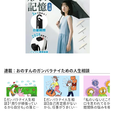
連載：おのすんのガンバラナイための人生相談
【ガンバラナイ人生相
【ガンバラナイ人生相
「私のいないところ
談】「周りが頑張ってい
談】自己肯定感がない
口を言われてるかも
るから自分も」の落とし
から、仕事がうまくいき
間関係の悩みを根っ
穴｜自分のペースで歩
ません！
から解決するには 