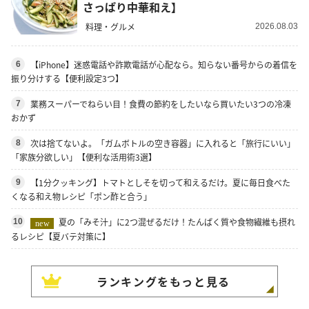
さっぱり中華和え】
料理・グルメ
2026.08.03
【iPhone】迷惑電話や詐欺電話が心配なら。知らない番号からの着信を
6
振り分けする【便利設定3つ】
業務スーパーでねらい目！食費の節約をしたいなら買いたい3つの冷凍
7
おかず
次は捨てないよ。「ガムボトルの空き容器」に入れると「旅行にいい」
8
「家族分欲しい」【便利な活用術3選】
【1分クッキング】トマトとしそを切って和えるだけ。夏に毎日食べた
9
くなる和え物レシピ「ポン酢と合う」
夏の「みそ汁」に2つ混ぜるだけ！たんぱく質や食物繊維も摂れ
10
new
るレシピ【夏バテ対策に】
ランキングをもっと見る