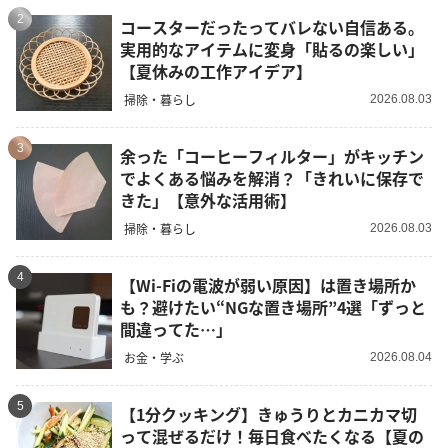
2
コースターだったってバレない自信ある。
実用的なアイテムに変身「貼るの楽しい」
【夏休みの工作アイデア】
掃除・暮らし
2026.08.03
3
余った「コーヒーフィルター」がキッチン
でよくある悩みを解消？「きれいに保存で
きた」【意外な活用術】
掃除・暮らし
2026.08.03
4
【Wi-Fiの電波が弱い原因】は置き場所か
も？避けたい“NGな置き場所”4選「ずっと
間違ってた…」
お金・学ぶ
2026.08.04
5
【1分クッキング】きゅうりとカニカマ切
って混ぜるだけ！毎日食べたくなる【夏の