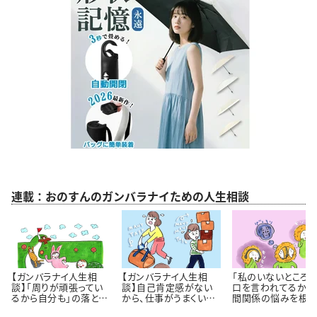
連載：おのすんのガンバラナイための人生相談
【ガンバラナイ人生相
【ガンバラナイ人生相
「私のいないところ
談】「周りが頑張ってい
談】自己肯定感がない
口を言われてるかも
るから自分も」の落とし
から、仕事がうまくいき
間関係の悩みを根っ
穴｜自分のペースで歩
ません！
から解決するには 