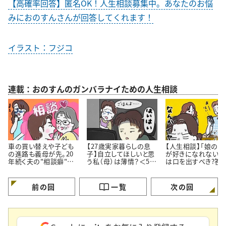
【高確率回答】匿名OK！人生相談募集中。あなたのお悩
みにおのすんさんが回答してくれます！
イラスト：フジコ
連載：おのすんのガンバラナイための人生相談
車の買い替えや子ども
【27歳実家暮らしの息
【人生相談】「娘の彼
の進路も義母が先。20
子】自立してほしいと思
が好きになれない…
年続く夫の"相談癖"に
う私（母）は薄情？＜50
は口を出すべき?答
どう向き合うべき？
代女性の人生相談＞
伝え方にあった
前の回
一覧
次の回