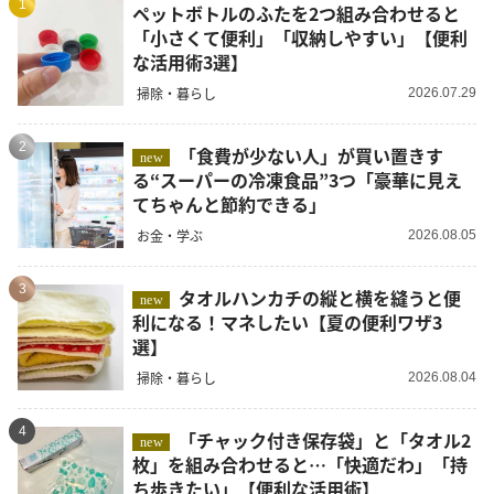
1
ペットボトルのふたを2つ組み合わせると
「小さくて便利」「収納しやすい」【便利
な活用術3選】
掃除・暮らし
2026.07.29
2
「食費が少ない人」が買い置きす
new
る“スーパーの冷凍食品”3つ「豪華に見え
てちゃんと節約できる」
お金・学ぶ
2026.08.05
3
タオルハンカチの縦と横を縫うと便
new
利になる！マネしたい【夏の便利ワザ3
選】
掃除・暮らし
2026.08.04
4
「チャック付き保存袋」と「タオル2
new
枚」を組み合わせると…「快適だわ」「持
ち歩きたい」【便利な活用術】