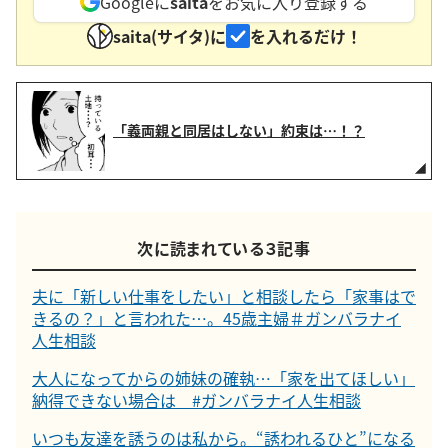
Googleに
saita
をお気に入り登録する
saita(サイタ)に
を入れるだけ！
「義両親と同居はしない」約束は…！？
次に読まれている３記事
夫に「新しい仕事をしたい」と相談したら「家事はで
きるの？」と言われた…。45歳主婦＃ガンバラナイ
人生相談
大人になってからの姉妹の確執…「家を出てほしい」
納得できない場合は #ガンバラナイ人生相談
いつも友達を誘うのは私から。“誘われるひと”になる