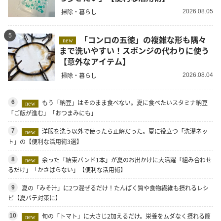
掃除・暮らし
2026.08.05
5
「コンロの五徳」の複雑な形も隅々
new
まで洗いやすい！スポンジの代わりに使う
【意外なアイテム】
掃除・暮らし
2026.08.04
もう「納豆」はそのまま食べない。夏に食べたいスタミナ納豆
6
new
「ご飯が進む」「おつまみにも」
洋服を洗う以外で使ったら正解だった。夏に役立つ「洗濯ネッ
7
new
ト」の【便利な活用術3選】
余った「結束バンド1本」が夏のお出かけに大活躍「組み合わせ
8
new
るだけ」「かさばらない」【便利な活用術】
夏の「みそ汁」に2つ混ぜるだけ！たんぱく質や食物繊維も摂れるレシ
9
ピ【夏バテ対策に】
旬の「トマト」に大さじ2加えるだけ。栄養をムダなく摂れる簡
10
new