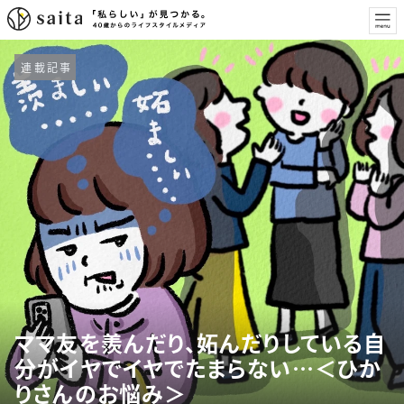
連載記事
ママ友を羨んだり、妬んだりしている自
分がイヤでイヤでたまらない…＜ひか
りさんのお悩み＞