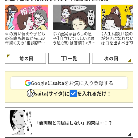
車の買い替えや子ども
【27歳実家暮らしの息
【人生相談】「娘の彼
の進路も義母が先。20
子】自立してほしいと思
が好きになれない…
年続く夫の"相談癖"に
う私（母）は薄情？＜50
は口を出すべき?答
どう向き合うべき？
代女性の人生相談＞
伝え方にあった
前の回
一覧
次の回
Googleに
saita
をお気に入り登録する
saita(サイタ)に
を入れるだけ！
「義両親と同居はしない」約束は…！？