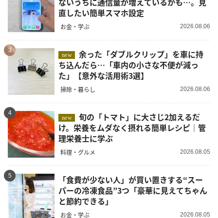
ないうちに通信量が増えているかも…。見
直したい簡単スマホ設定
お金・学ぶ
2026.08.06
3
余った「ダブルクリップ」を車に持
new
ち込んだら…「車内の小さな不便が減っ
た」【意外な活用術3選】
掃除・暮らし
2026.08.06
4
旬の「トマト」に大さじ2加えるだ
new
け。栄養をムダなく摂れる簡単レシピ｜管
理栄養士に学ぶ
料理・グルメ
2026.08.05
5
「食費が少ない人」が買い置きする“スー
パーの冷凍食品”3つ「豪華に見えてちゃん
と節約できる」
お金・学ぶ
2026.08.05