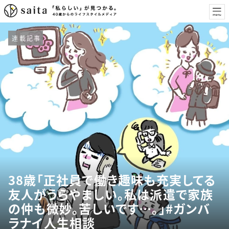
連載記事
38歳「正社員で働き趣味も充実してる
友人がうらやましい。私は派遣で家族
の仲も微妙。苦しいです…。」#ガンバ
ラナイ人生相談