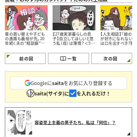
車の買い替えや子ども
【27歳実家暮らしの息
【人生相談】「娘の彼
の進路も義母が先。20
子】自立してほしいと思
が好きになれない…
年続く夫の"相談癖"に
う私（母）は薄情？＜50
は口を出すべき?答
どう向き合うべき？
代女性の人生相談＞
伝え方にあった
前の回
一覧
次の回
Googleに
saita
をお気に入り登録する
saita(サイタ)に
を入れるだけ！
容姿至上主義の男子たち。私は「何位」？