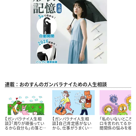
連載：おのすんのガンバラナイための人生相談
【ガンバラナイ人生相
【ガンバラナイ人生相
「私のいないところ
談】「周りが頑張ってい
談】自己肯定感がない
口を言われてるかも
るから自分も」の落とし
から、仕事がうまくいき
間関係の悩みを根っ
穴｜自分のペースで歩
ません！
から解決するには 