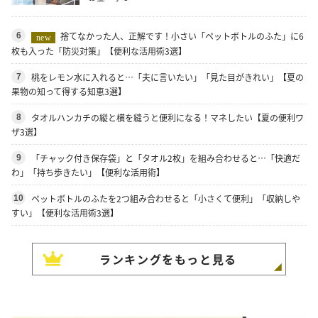
捨てなかった人、正解です！小さい「ペットボトルのふた」に6
6
new
枚も入った「防災対策」【便利な活用術3選】
桃をレモン水に入れると…「夫に言いたい」「見た目がきれい」【夏の
7
果物の知って得する知恵3選】
タオルハンカチの縦と横を縫うと便利になる！マネしたい【夏の便利ワ
8
ザ3選】
「チャック付き保存袋」と「タオル2枚」を組み合わせると…「快適だ
9
わ」「持ち歩きたい」【便利な活用術】
ペットボトルのふたを2つ組み合わせると「小さくて便利」「収納しや
10
すい」【便利な活用術3選】
ランキングをもっと見る