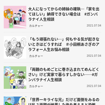
大人になってからの姉妹の確執…「家を出
てほしい」納得できない場合は #ガンバ
ラナイ人生相談
カルチャー
2021.07.04
「もう頑張れない…」何もやる気が起きな
いときはどうすれば ＃小田桐あさぎのア
ラフォー人生お悩み相談
カルチャー
2021.07.04
「両親のもめごとに巻き込まれてめんどく
さい」けど実家で暮らすしかない……#ガ
ンバラナイ人生相談
カルチャー
2021.07.04
「世界一キライな兄」だけど面倒をみるの
は私？両親が他界した後を考えると恐怖