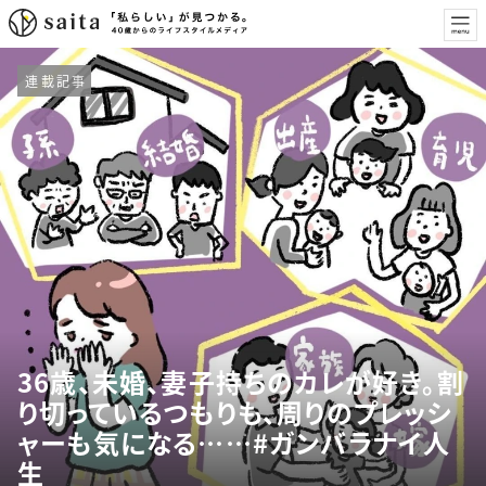
連載記事
36歳、未婚、妻子持ちのカレが好き。割
り切っているつもりも、周りのプレッシ
ャーも気になる……#ガンバラナイ人
生