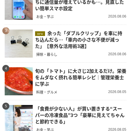
ちに通信量が増えているかも…。見直した
い簡単スマホ設定
お金・学ぶ
2026.08.06
3
余った「ダブルクリップ」を車に持
new
ち込んだら…「車内の小さな不便が減っ
た」【意外な活用術3選】
掃除・暮らし
2026.08.06
4
旬の「トマト」に大さじ2加えるだけ。栄養
をムダなく摂れる簡単レシピ｜管理栄養士
に学ぶ
料理・グルメ
2026.08.05
5
「食費が少ない人」が買い置きする“スー
パーの冷凍食品”3つ「豪華に見えてちゃん
と節約できる」
お金・学ぶ
2026.08.05