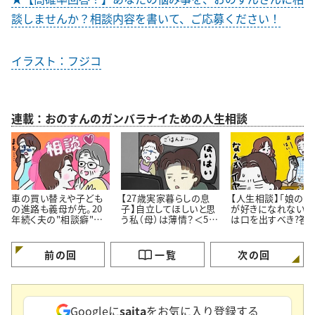
談しませんか？相談内容を書いて、ご応募ください！
イラスト：フジコ
連載：おのすんのガンバラナイための人生相談
車の買い替えや子ども
【27歳実家暮らしの息
【人生相談】「娘の彼
の進路も義母が先。20
子】自立してほしいと思
が好きになれない…
年続く夫の"相談癖"に
う私（母）は薄情？＜50
は口を出すべき?答
どう向き合うべき？
代女性の人生相談＞
伝え方にあった
前の回
一覧
次の回
Googleに
saita
をお気に入り登録する