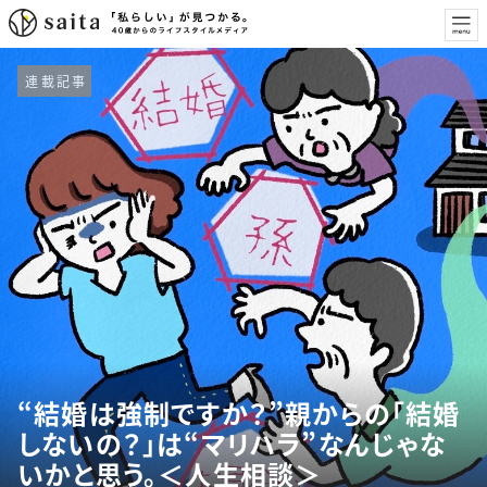
連載記事
“結婚は強制ですか？”親からの「結婚
しないの？」は“マリハラ”なんじゃな
いかと思う。＜人生相談＞