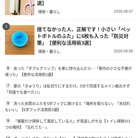
選】
掃除・暮らし
2026.08.07
5
捨てなかった人、正解です！小さい「ペッ
トボトルのふた」に6枚も入った「防災対
策」【便利な活用術3選】
掃除・暮らし
2026.08.06
余った「ダブルクリップ」を車に持ち込んだら…「車内の小さな不便が
6
減った」【意外な活用術3選】
夏の「きゅうり」は乱切りにするだけ。5分で完成するメイン級おかず
7
「何度でも食べたい」
洗った水筒のふたをS字フックに掛けると「場所を取らない」「水切れ
8
もいい」【S字フック活用術3選】
「便器だけ掃除して満足している人」が見逃しがちな【トイレ掃除の3
9
つの場所】「忘れてた…」