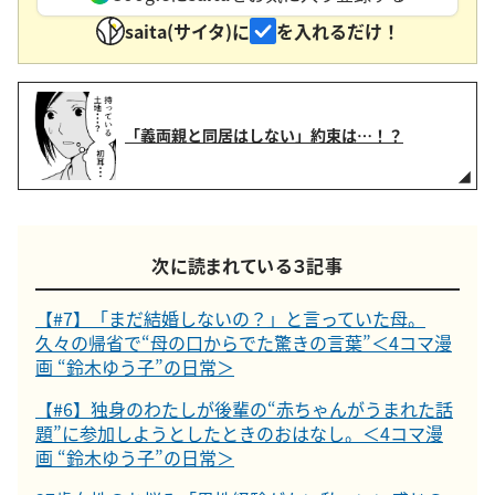
saita(サイタ)に
を入れるだけ！
「義両親と同居はしない」約束は…！？
次に読まれている３記事
【#7】「まだ結婚しないの？」と言っていた母。
久々の帰省で“母の口からでた驚きの言葉”＜4コマ漫
画 “鈴木ゆう子”の日常＞
【#6】独身のわたしが後輩の“赤ちゃんがうまれた話
題”に参加しようとしたときのおはなし。＜4コマ漫
画 “鈴木ゆう子”の日常＞