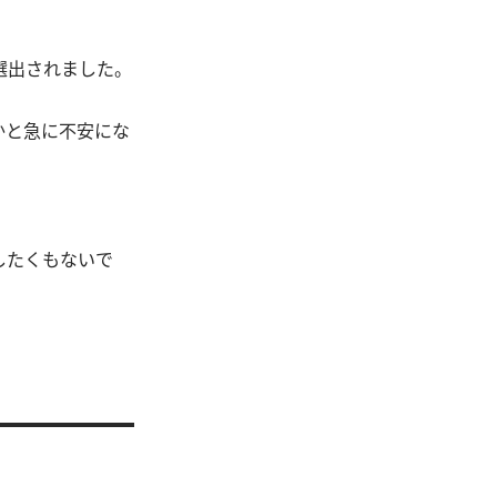
選出されました。
かと急に不安にな
したくもないで