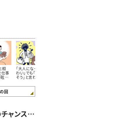
生相
「大人になっても母がこ
「両親のもめごとに巻き
大人になって
を仕事
わい」でも「一緒に暮ら
込まれてめんどくさい」
妹の確執…「
が眩し
そう」と言われて……＃
けど実家で暮らすしか
ほしい」納得
ってし
ガンバラナイ人生相談
ない……#ガンバラナイ
合は #ガン
人生相談
生相談
の回
のチャンス…