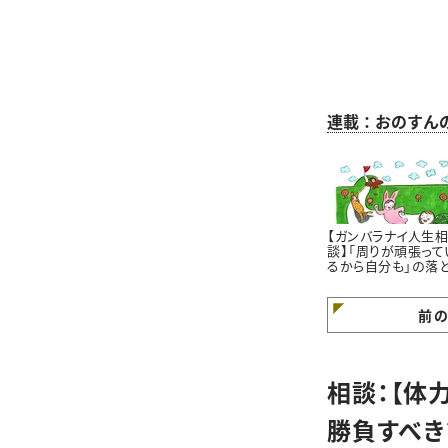
連載：おのすん
【ガンバラナイ人生
談】「周りが頑張って
るから自分も」の落
穴｜自分のペースで
けていますか？
前
相談：【体
勝負すべき