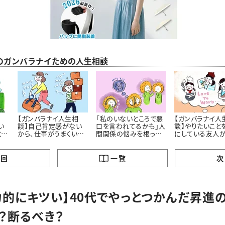
のガンバラナイための人生相談
相
【ガンバラナイ人生相
「私のいないところで悪
【ガンバラナイ人
い
談】自己肯定感がない
口を言われてるかも」人
談】やりたいこと
とし
から、仕事がうまくいき
間関係の悩みを根っこ
にしている友人
歩
ません！
から解決するには ＃
い……私も、と思
ガンバラナイ人生相談
まいます
の回
一覧
次
力的にキツい】40代でやっとつかんだ昇進
？断るべき？